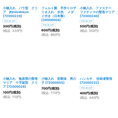
小物入れ バラ型 クリ
フェルト製 手作りロザ
小物入れ ファスナー
絞り込む
ア 約H4xW4cm
リオ入れ 水色 メダ
ファティマの聖母マリア
[
72000229
]
イ付き（日本製）
[
72000240
]
[
39000004
]
300
円
(税別)
500
円
(税別)
600
円
(税別)
(
税込
:
330
円
)
(
税込
:
550
円
)
(
税込
:
660
円
)
小物入れ 無原罪の聖母
小物入れ 初聖体 男の
ハンカチ 扶助者聖母
マリア 十字架型 クリ
子
[
72000055
]
[
72000232
]
ア
[
72000028
]
700
円
(税別)
100
円
(税別)
(
税込
:
770
円
)
400
円
(税別)
(
税込
:
110
円
)
(
税込
:
440
円
)