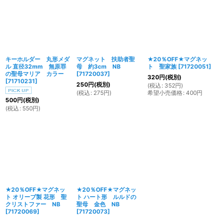
キーホルダー 丸形メダ
マグネット 扶助者聖
★20％OFF★マグネッ
ル 直径32mm 無原罪
母 約3cm NB
ト 聖家族
[
71720051
]
の聖母マリア カラー
[
71720037
]
320
円
(税別)
[
71710231
]
250
円
(税別)
(
税込
:
352
円
)
(
税込
:
275
円
)
希望小売価格
:
400
円
500
円
(税別)
(
税込
:
550
円
)
★20％OFF★マグネッ
★20％OFF★マグネッ
ト オリーブ製 花形 聖
ト ハート形 ルルドの
クリストファー NB
聖母 金色 NB
[
71720069
]
[
71720073
]