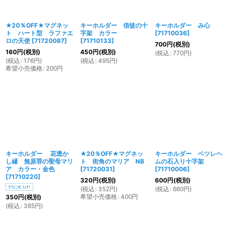
★20％OFF★マグネッ
キーホルダー 信徒の十
キーホルダー み心
ト ハート型 ラファエ
字架 カラー
[
71710036
]
ロの天使
[
71720087
]
[
71710133
]
700
円
(税別)
160
円
(税別)
450
円
(税別)
(
税込
:
770
円
)
(
税込
:
176
円
)
(
税込
:
495
円
)
希望小売価格
:
200
円
キーホルダー 花透か
★20％OFF★マグネッ
キーホルダー ベツレヘ
し縁 無原罪の聖母マリ
ト 街角のマリア NB
ムの石入り十字架
ア カラー・金色
[
71720031
]
[
71710006
]
[
71710220
]
320
円
(税別)
600
円
(税別)
(
税込
:
352
円
)
(
税込
:
660
円
)
希望小売価格
:
400
円
350
円
(税別)
(
税込
:
385
円
)