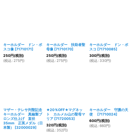
キーホルダー ドン・ボ
キーホルダー 扶助者聖
キーホルダー ドン・ボ
スコ像
[
71710171
]
母像
[
71710170
]
スコ
[
71710085
]
250
円
(税別)
250
円
(税別)
300
円
(税別)
(
税込
:
275
円
)
(
税込
:
275
円
)
(
税込
:
330
円
)
マザー・テレサ列聖記念
★20％OFF★マグネッ
キーホルダー 守護の天
キーホルダー 真鍮製ブ
ト カルメル山の聖母マ
使
[
71710024
]
ロンズ仕上げ 直径
リア
[
71720053
]
600
円
(税別)
35mm 正英メダル（日
320
円
(税別)
(
税込
:
660
円
)
本製）
[
32000029
]
(
税込
:
352
円
)