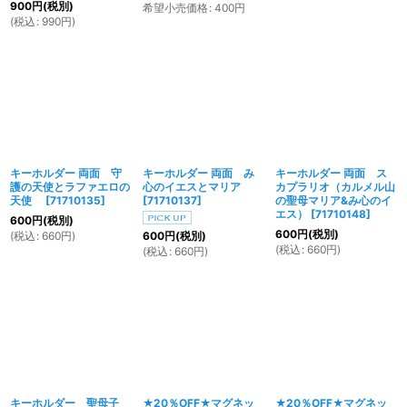
900
円
(税別)
希望小売価格
:
400
円
(
税込
:
990
円
)
キーホルダー 両面 守
キーホルダー 両面 み
キーホルダー 両面 ス
護の天使とラファエロの
心のイエスとマリア
カプラリオ（カルメル山
天使
[
71710135
]
[
71710137
]
の聖母マリア&み心のイ
エス）
[
71710148
]
600
円
(税別)
600
円
(税別)
(
税込
:
660
円
)
600
円
(税別)
(
税込
:
660
円
)
(
税込
:
660
円
)
キーホルダー 聖母子
★20％OFF★マグネッ
★20％OFF★マグネッ