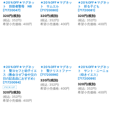
★20％OFF★マグネッ
★20％OFF★マグネッ
★20％OFF★マグネッ
ト 扶助者聖母 NB
ト サムエル
ト 祈る子ども
[
71720047
]
[
71720080
]
[
71720081
]
320
円
(税別)
320
円
(税別)
320
円
(税別)
(
税込
:
352
円
)
(
税込
:
352
円
)
(
税込
:
352
円
)
希望小売価格
:
400
円
希望小売価格
:
400
円
希望小売価格
:
400
円
★20％OFF★マグネッ
★20％OFF★マグネッ
★20％OFF★マグネッ
ト 聖ヨセフと幼子イエ
ト 聖クリストファー
ト サント・ニーニョ
ス（教会ヨゼフ会や父の
[
71720096
]
（幼きイエス）
日の記念品におすすめ）
[
71720099
]
320
円
(税別)
[
71720094
]
320
円
(税別)
(
税込
:
352
円
)
希望小売価格
:
400
円
(
税込
:
352
円
)
希望小売価格
:
400
円
320
円
(税別)
(
税込
:
352
円
)
希望小売価格
:
400
円