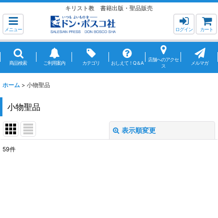
キリスト教 書籍出版・聖品販売
メニュー
ログイン
カート
店舗へのアクセ
商品検索
ご利用案内
カテゴリ
おしえて！Q＆A
メルマガ
ス
ホーム
>
小物聖品
小物聖品
表示順変更
閉じる
59
件
サブカテゴリ
:
表示数
:
並び順
: