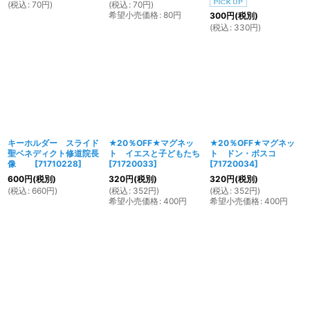
(
税込
:
70
円
)
(
税込
:
70
円
)
希望小売価格
:
80
円
300
円
(税別)
(
税込
:
330
円
)
キーホルダー スライド
★20％OFF★マグネッ
★20％OFF★マグネッ
聖ベネディクト修道院長
ト イエスと子どもたち
ト ドン・ボスコ
像
[
71710228
]
[
71720033
]
[
71720034
]
600
円
(税別)
320
円
(税別)
320
円
(税別)
(
税込
:
660
円
)
(
税込
:
352
円
)
(
税込
:
352
円
)
希望小売価格
:
400
円
希望小売価格
:
400
円