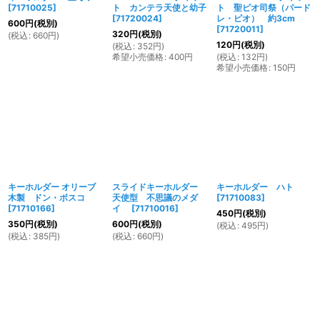
[
71710025
]
ト カンテラ天使と幼子
ト 聖ピオ司祭（パード
[
71720024
]
レ・ピオ） 約3cm
600
円
(税別)
[
71720011
]
320
円
(税別)
(
税込
:
660
円
)
120
円
(税別)
(
税込
:
352
円
)
希望小売価格
:
400
円
(
税込
:
132
円
)
希望小売価格
:
150
円
キーホルダー オリーブ
スライドキーホルダー
キーホルダー ハト
木製 ドン・ボスコ
天使型 不思議のメダ
[
71710083
]
[
71710166
]
イ
[
71710016
]
450
円
(税別)
350
円
(税別)
600
円
(税別)
(
税込
:
495
円
)
(
税込
:
385
円
)
(
税込
:
660
円
)