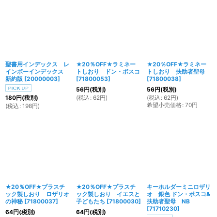
聖書用インデックス レ
★20％OFF★ラミネー
★20％OFF★ラミネー
インボーインデックス
トしおり ドン・ボスコ
トしおり 扶助者聖母
新約版
[
20000003
]
[
71800053
]
[
71800038
]
56
円
(税別)
56
円
(税別)
(
税込
:
62
円
)
(
税込
:
62
円
)
180
円
(税別)
希望小売価格
:
70
円
(
税込
:
198
円
)
★20％OFF★プラスチ
★20％OFF★プラスチ
キーホルダーミニロザリ
ック製しおり ロザリオ
ック製しおり イエスと
オ 銀色 ドン・ボスコ&
の神秘
[
71800037
]
子どもたち
[
71800030
]
扶助者聖母 NB
[
71710230
]
64
円
(税別)
64
円
(税別)