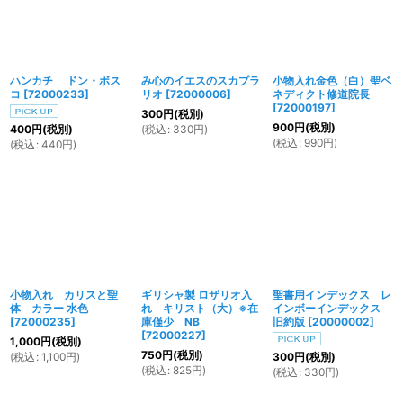
ハンカチ ドン・ボス
み心のイエスのスカプラ
小物入れ金色（白）聖ベ
コ
[
72000233
]
リオ
[
72000006
]
ネディクト修道院長
[
72000197
]
300
円
(税別)
900
円
(税別)
(
税込
:
330
円
)
400
円
(税別)
(
税込
:
990
円
)
(
税込
:
440
円
)
小物入れ カリスと聖
ギリシャ製 ロザリオ入
聖書用インデックス レ
体 カラー 水色
れ キリスト（大）※在
インボーインデックス
[
72000235
]
庫僅少 NB
旧約版
[
20000002
]
[
72000227
]
1,000
円
(税別)
750
円
(税別)
(
税込
:
1,100
円
)
300
円
(税別)
(
税込
:
825
円
)
(
税込
:
330
円
)