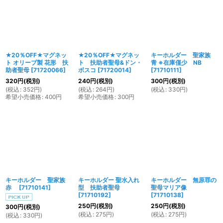
★20％OFF★マグネッ
★20％OFF★マグネッ
キーホルダー 聖家族
ト オリーブ製 花形 扶
ト 扶助者聖母&ドン・
青 ※在庫僅少 NB
助者聖母
[
71720066
]
ボスコ
[
71720014
]
[
71710111
]
320
円
(税別)
240
円
(税別)
300
円
(税別)
(
税込
:
352
円
)
(
税込
:
264
円
)
(
税込
:
330
円
)
希望小売価格
:
400
円
希望小売価格
:
300
円
キーホルダー 聖家族
キーホルダー 聖水入れ
キーホルダー 無原罪の
赤
[
71710141
]
型 扶助者聖母
聖母マリア像
[
71710192
]
[
71710138
]
250
円
(税別)
250
円
(税別)
300
円
(税別)
(
税込
:
275
円
)
(
税込
:
275
円
)
(
税込
:
330
円
)