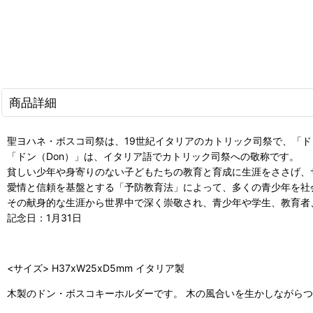
商品詳細
聖ヨハネ・ボスコ司祭は、19世紀イタリアのカトリック司祭で、「
「ドン（Don）」は、イタリア語でカトリック司祭への敬称です。
貧しい少年や身寄りのない子どもたちの教育と育成に生涯をささげ、
愛情と信頼を基盤とする「予防教育法」によって、多くの青少年を社
その献身的な生涯から世界中で深く崇敬され、青少年や学生、教育者
記念日：1月31日
<サイズ> H37xW25xD5mm イタリア製
木製のドン・ボスコキーホルダーです。 木の風合いを生かしながら