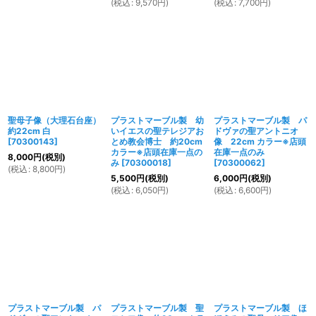
(
税込
:
9,570
円
)
(
税込
:
7,700
円
)
聖母子像（大理石台座）
プラストマーブル製 幼
プラストマーブル製 パ
約22cm 白
いイエスの聖テレジアお
ドヴァの聖アントニオ
[
70300143
]
とめ教会博士 約20cm
像 22cm カラー※店頭
カラー※店頭在庫一点の
在庫一点のみ
8,000
円
(税別)
み
[
70300018
]
[
70300062
]
(
税込
:
8,800
円
)
5,500
円
(税別)
6,000
円
(税別)
(
税込
:
6,050
円
)
(
税込
:
6,600
円
)
プラストマーブル製 パ
プラストマーブル製 聖
プラストマーブル製 ほ