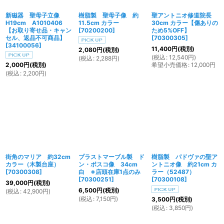
新磁器 聖母子立像
樹脂製 聖母子像 約
聖アントニオ修道院長
H19cm A1010406
11.5cm カラー
30cm カラー【傷ありの
【お取り寄せ品・キャン
[
70200200
]
ため5%OFF】
セル、返品不可商品】
[
70300305
]
[
34100056
]
11,400
円
(税別)
2,080
円
(税別)
(
税込
:
12,540
円
)
(
税込
:
2,288
円
)
希望小売価格
:
12,000
円
2,000
円
(税別)
(
税込
:
2,200
円
)
街角のマリア 約32cm
プラストマーブル製 ド
樹脂製 パドヴァの聖ア
カラー（木製台座）
ン・ボスコ像 34cm
ントニオ像 約21cm カ
[
70300308
]
白 ※店頭在庫1点のみ
ラー（52487）
[
70300251
]
[
70300108
]
39,000
円
(税別)
6,500
円
(税別)
(
税込
:
42,900
円
)
(
税込
:
7,150
円
)
3,500
円
(税別)
(
税込
:
3,850
円
)