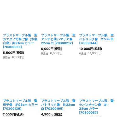
プラストマーブル製 聖
プラストマーブル製 聖
プラストマーブル製 聖
カエタノ司祭ご像（木製
アンナと幼いマリア像
パトリック像 27cm 白
台座）約21cm カラー
22cm 白
[
70300212
]
[
70300144
]
[
70300066
]
6,000
円
(税別)
10,000
円
(税別)
5,500
円
(税別)
(
税込
:
6,600
円
)
(
税込
:
11,000
円
)
(
税込
:
6,050
円
)
プラストマーブル製 聖
プラストマーブル製 聖
プラストマーブル製 聖
母子像 約26cm カラー
パトリック像 約22cm
セバスチャン像 約
[
70300139
]
白
[
70300195
]
28cm カラー
[
70300087
]
7,000
円
(税別)
4,500
円
(税別)