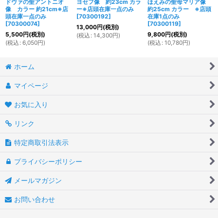
ドヴァの聖アントニオ
ヨセフ像 約23cm カラ
ほえみの聖母マリア像
像 カラー 約21cm※店
ー※店頭在庫一点のみ
約25cm カラー ※店頭
頭在庫一点のみ
[
70300192
]
在庫1点のみ
[
70300074
]
[
70300119
]
13,000
円
(税別)
5,500
円
(税別)
9,800
円
(税別)
(
税込
:
14,300
円
)
(
税込
:
6,050
円
)
(
税込
:
10,780
円
)
ホーム
マイページ
お気に入り
リンク
特定商取引法表示
プライバシーポリシー
メールマガジン
お問い合わせ