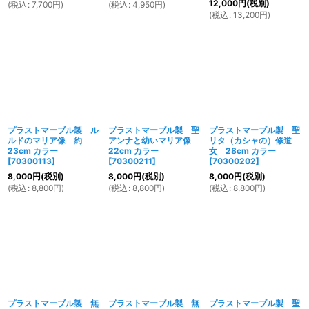
12,000
円
(税別)
(
税込
:
7,700
円
)
(
税込
:
4,950
円
)
(
税込
:
13,200
円
)
プラストマーブル製 ル
プラストマーブル製 聖
プラストマーブル製 聖
ルドのマリア像 約
アンナと幼いマリア像
リタ（カシャの）修道
23cm カラー
22cm カラー
女 28cm カラー
[
70300113
]
[
70300211
]
[
70300202
]
8,000
円
(税別)
8,000
円
(税別)
8,000
円
(税別)
(
税込
:
8,800
円
)
(
税込
:
8,800
円
)
(
税込
:
8,800
円
)
プラストマーブル製 無
プラストマーブル製 無
プラストマーブル製 聖