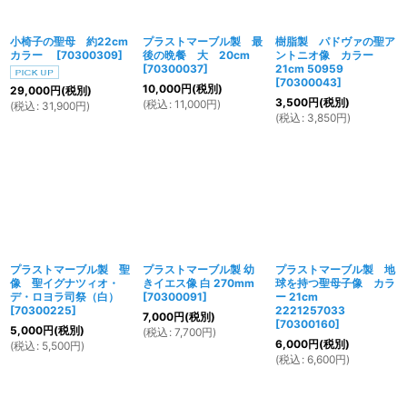
小椅子の聖母 約22cm
プラストマーブル製 最
樹脂製 パドヴァの聖ア
カラー
[
70300309
]
後の晩餐 大 20cm
ントニオ像 カラー
[
70300037
]
21cm 50959
[
70300043
]
10,000
円
(税別)
29,000
円
(税別)
3,500
円
(税別)
(
税込
:
11,000
円
)
(
税込
:
31,900
円
)
(
税込
:
3,850
円
)
プラストマーブル製 聖
プラストマーブル製 幼
プラストマーブル製 地
像 聖イグナツィオ・
きイエス像 白 270mm
球を持つ聖母子像 カラ
デ・ロヨラ司祭（白）
[
70300091
]
ー 21cm
[
70300225
]
2221257033
7,000
円
(税別)
[
70300160
]
5,000
円
(税別)
(
税込
:
7,700
円
)
6,000
円
(税別)
(
税込
:
5,500
円
)
(
税込
:
6,600
円
)