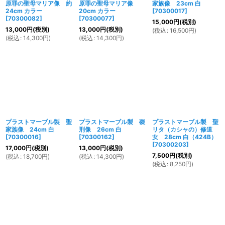
原罪の聖母マリア像 約
原罪の聖母マリア像
家族像 23cm 白
24cm カラー
20cm カラー
[
70300017
]
[
70300082
]
[
70300077
]
15,000
円
(税別)
13,000
円
(税別)
13,000
円
(税別)
(
税込
:
16,500
円
)
(
税込
:
14,300
円
)
(
税込
:
14,300
円
)
プラストマーブル製 聖
プラストマーブル製 磔
プラストマーブル製 聖
家族像 24cm 白
刑像 26cm 白
リタ（カシャの）修道
[
70300016
]
[
70300162
]
女 28cm 白（424B）
[
70300203
]
17,000
円
(税別)
13,000
円
(税別)
7,500
円
(税別)
(
税込
:
18,700
円
)
(
税込
:
14,300
円
)
(
税込
:
8,250
円
)