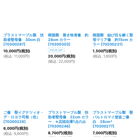
プラストマーブル製 扶
樹脂製 善き牧者像 約
樹脂製 結び目を解く聖
助者聖母像 30cm 白
28cm カラー
母マリア像 約15cm カ
[
70300287
]
[
70300303
]
ラー
[
70200231
]
10,000
円
(税別)
1,500
円
(税別)
(
税込
:
11,000
円
)
(
税込
:
1,650
円
)
20,000
円
(税別)
(
税込
:
22,000
円
)
ご像 聖イグナツィオ・
プラストマーブル製 扶
プラストマーブル製 聖
デ・ロヨラ司祭（色）
助者聖母像 22cm カラ
バルトロマイ使徒ご像
[
70300226
]
ー ※店頭在庫1点のみ
白 28cm*
[
70300246
]
[
70300277
]
6,000
円
(税別)
8,700
円
(税別)
7,000
円
(税別)
(
税込
:
6,600
円
)