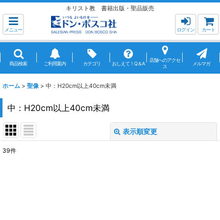
キリスト教 書籍出版・聖品販売
メニュー
ログイン
カート
店舗へのアクセ
商品検索
ご利用案内
カテゴリ
おしえて！Q＆A
メルマガ
ス
ホーム
>
聖像
>
中：H20cm以上40cm未満
中：H20cm以上40cm未満
表示順変更
閉じる
39
件
表示数
:
並び順
:
絞り込む