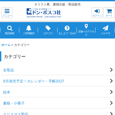
キリスト教 書籍出版・聖品販売
メニュー
ログイン
カート
店舗へのアクセ
商品検索
ご利用案内
カテゴリ
おしえて！Q＆A
メルマガ
ス
ホーム
>
カテゴリー
カテゴリー
全聖品
9月発売予定！カレンダー・手帳2027
絵本
書籍・小冊子
クリスマス聖品