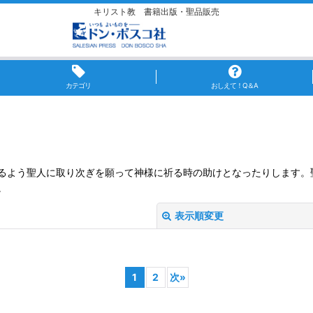
キリスト教 書籍出版・聖品販売
カテゴリ
おしえて！Q＆A
るよう聖人に取り次ぎを願って神様に祈る時の助けとなったりします。
。
表示順変更
1
2
次
»