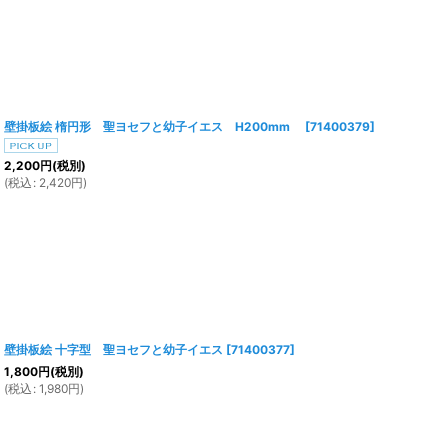
壁掛板絵 楕円形 聖ヨセフと幼子イエス H200mm
[
71400379
]
2,200
円
(税別)
(
税込
:
2,420
円
)
壁掛板絵 十字型 聖ヨセフと幼子イエス
[
71400377
]
1,800
円
(税別)
(
税込
:
1,980
円
)