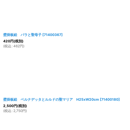
壁掛板絵 バラと聖母子
[
71400367
]
420
円
(税別)
(
税込
:
462
円
)
壁掛板絵 ベルナデッタとルルドの聖マリア H25xW20cm
[
71400180
]
2,500
円
(税別)
(
税込
:
2,750
円
)