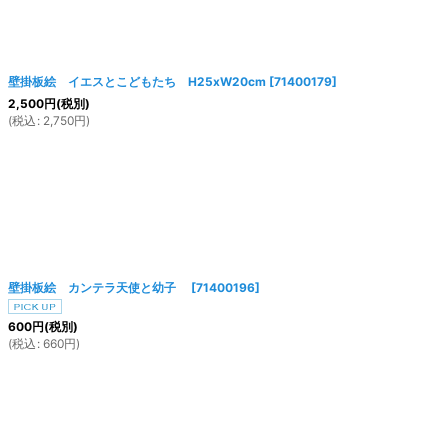
壁掛板絵 イエスとこどもたち H25xW20cm
[
71400179
]
2,500
円
(税別)
(
税込
:
2,750
円
)
壁掛板絵 カンテラ天使と幼子
[
71400196
]
600
円
(税別)
(
税込
:
660
円
)