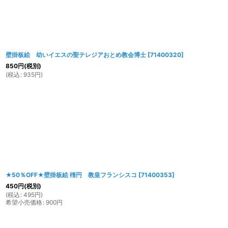
壁掛板絵 幼いイエスの聖テレジアおとめ教会博士
[
71400320
]
850
円
(税別)
(
税込
:
935
円
)
★50％OFF★壁掛板絵 楕円 教皇フランシスコ
[
71400353
]
450
円
(税別)
(
税込
:
495
円
)
希望小売価格
:
900
円