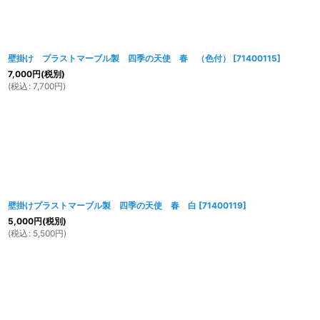
壁掛け プラストマーブル製 四季の天使 春 （色付）
[
71400115
]
7,000
円
(税別)
(
税込
:
7,700
円
)
壁掛けプラストマーブル製 四季の天使 春 白
[
71400119
]
5,000
円
(税別)
(
税込
:
5,500
円
)