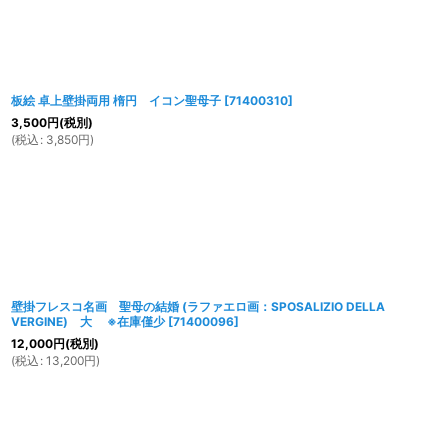
板絵 卓上壁掛両用 楕円 イコン聖母子
[
71400310
]
3,500
円
(税別)
(
税込
:
3,850
円
)
壁掛フレスコ名画 聖母の結婚 (ラファエロ画：SPOSALIZIO DELLA
VERGINE) 大 ※在庫僅少
[
71400096
]
12,000
円
(税別)
(
税込
:
13,200
円
)