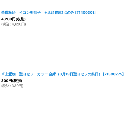
壁掛板絵 イコン聖母子 ※店頭在庫1点のみ
[
71400301
]
4,200
円
(税別)
(
税込
:
4,620
円
)
卓上置物 聖ヨセフ カラー 金縁（3月19日聖ヨセフの祭日）
[
71300275
]
300
円
(税別)
(
税込
:
330
円
)