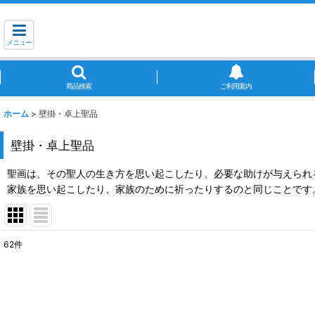
メニュー
商品検索
ご利用案内
ホーム
>
壁掛・卓上聖品
壁掛・卓上聖品
聖画は、その聖人の生き方を思い起こしたり、必要な助けが与えられ
家族を思い起こしたり、家族のために祈ったりするのと同じことです
62
件
サブカテゴリ
:
表示数
: