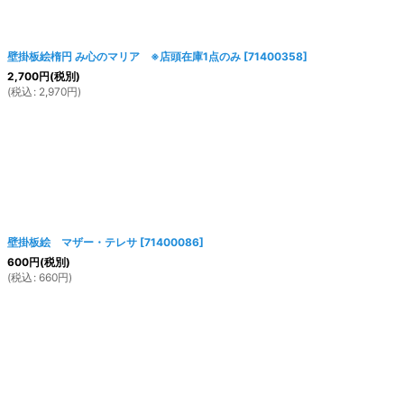
壁掛板絵楕円 み心のマリア ※店頭在庫1点のみ
[
71400358
]
2,700
円
(税別)
(
税込
:
2,970
円
)
壁掛板絵 マザー・テレサ
[
71400086
]
600
円
(税別)
(
税込
:
660
円
)