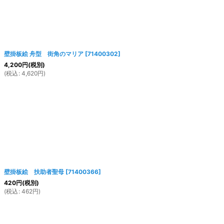
壁掛板絵 舟型 街角のマリア
[
71400302
]
4,200
円
(税別)
(
税込
:
4,620
円
)
壁掛板絵 扶助者聖母
[
71400366
]
420
円
(税別)
(
税込
:
462
円
)