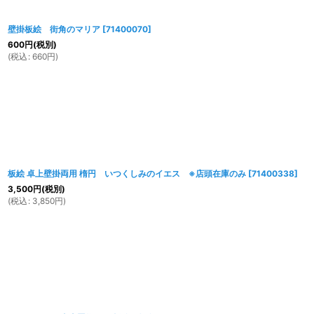
壁掛板絵 街角のマリア
[
71400070
]
600
円
(税別)
(
税込
:
660
円
)
板絵 卓上壁掛両用 楕円 いつくしみのイエス ※店頭在庫のみ
[
71400338
]
3,500
円
(税別)
(
税込
:
3,850
円
)