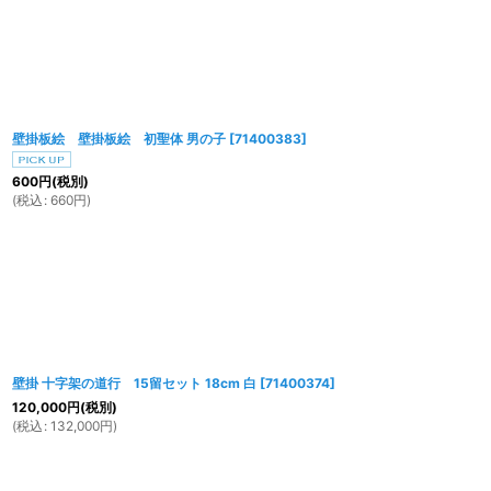
並び順
:
壁掛板絵 壁掛板絵 初聖体 男の子
[
71400383
]
600
円
(税別)
(
税込
:
660
円
)
壁掛 十字架の道行 15留セット 18cm 白
[
71400374
]
120,000
円
(税別)
(
税込
:
132,000
円
)