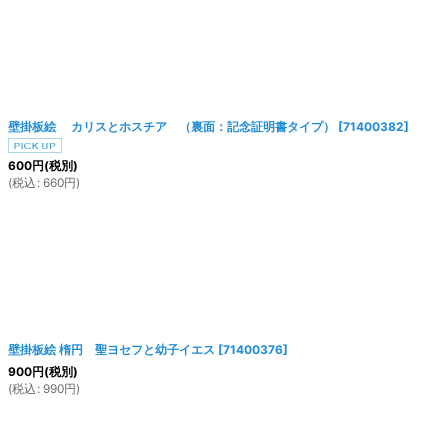
絞り込む
壁掛板絵 カリスとホスチア （裏面：記念証明書タイプ）
[
71400382
]
600
円
(税別)
(
税込
:
660
円
)
壁掛板絵 楕円 聖ヨセフと幼子イエス
[
71400376
]
900
円
(税別)
(
税込
:
990
円
)