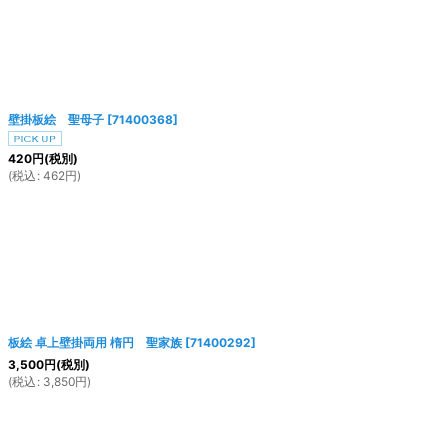
壁掛板絵 聖母子
[
71400368
]
420
円
(税別)
(
税込
:
462
円
)
板絵 卓上壁掛両用 楕円 聖家族
[
71400292
]
3,500
円
(税別)
(
税込
:
3,850
円
)