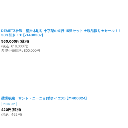
DEMETZ社製 壁掛木彫り 十字架の道行 15留セット ★現品限り★セール！！
30%引き！★
[
71400307
]
560,000
円
(税別)
(
税込
:
616,000
円
)
希望小売価格
:
800,000
円
壁掛板絵 サント・ニーニョ(幼きイエス)
[
71400324
]
420
円
(税別)
(
税込
:
462
円
)