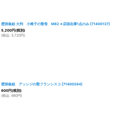
壁掛板絵 大判 小椅子の聖母 M82 ※店頭在庫1点のみ
[
71400137
]
5,200
円
(税別)
(
税込
:
5,720
円
)
壁掛板絵 アッシジの聖フランシスコ
[
71400264
]
600
円
(税別)
(
税込
:
660
円
)