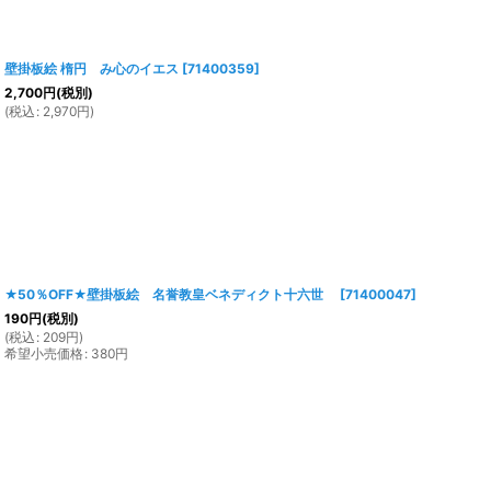
壁掛板絵 楕円 み心のイエス
[
71400359
]
2,700
円
(税別)
(
税込
:
2,970
円
)
★50％OFF★壁掛板絵 名誉教皇ベネディクト十六世
[
71400047
]
190
円
(税別)
(
税込
:
209
円
)
希望小売価格
:
380
円