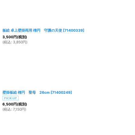
板絵 卓上壁掛両用 楕円 守護の天使
[
71400339
]
3,500
円
(税別)
(
税込
:
3,850
円
)
壁掛板絵 楕円 聖母 26cm
[
71400249
]
6,500
円
(税別)
(
税込
:
7,150
円
)