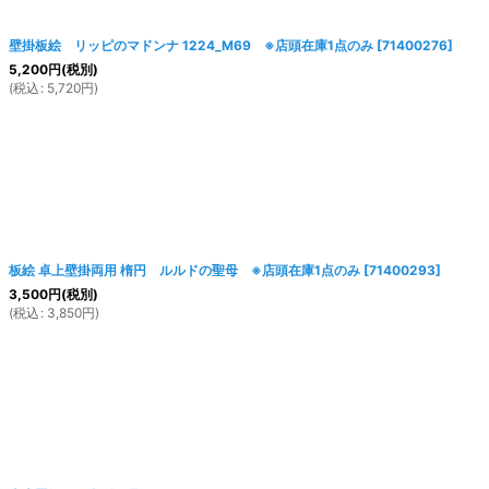
壁掛板絵 リッピのマドンナ 1224_M69 ※店頭在庫1点のみ
[
71400276
]
5,200
円
(税別)
(
税込
:
5,720
円
)
板絵 卓上壁掛両用 楕円 ルルドの聖母 ※店頭在庫1点のみ
[
71400293
]
3,500
円
(税別)
(
税込
:
3,850
円
)