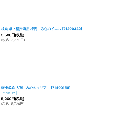
板絵 卓上壁掛両用 楕円 み心のイエス
[
71400342
]
3,500
円
(税別)
(
税込
:
3,850
円
)
壁掛板絵 大判 み心のマリア
[
71400156
]
5,200
円
(税別)
(
税込
:
5,720
円
)