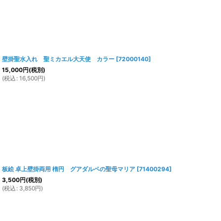
壁掛聖水入れ 聖ミカエル大天使 カラー
[
72000140
]
15,000
円
(税別)
(
税込
:
16,500
円
)
板絵 卓上壁掛両用 楕円 グアダルペの聖母マリア
[
71400294
]
3,500
円
(税別)
(
税込
:
3,850
円
)