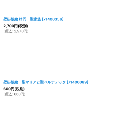
壁掛板絵 楕円 聖家族
[
71400356
]
2,700
円
(税別)
(
税込
:
2,970
円
)
壁掛板絵 聖マリアと聖ベルナデッタ
[
71400089
]
600
円
(税別)
(
税込
:
660
円
)