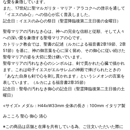
な愛を象徴しています。
また、17世紀に聖マルガリタ・マリア・アラコクへの啓示を通して
「イエスのみ心」への信心が広く普及しました。
記念日：イエスのみ心の祭日（聖霊降臨後第二主日後の金曜日）
聖母マリアの汚れなき心は、神への完全な信頼と従順、そして人々
への深い愛を象徴する聖母マリアの心です。
カトリック教会では、聖書の記述（ルカによる福音書2章19節、2章
51節）を基に、神の御言葉を心に深く留め、その御心に従い続けた
聖母マリアの姿を大切に受け継いでいます。
聖母マリアの汚れなき心のシンボルは、剣で貫かれた心臓で描かれ
ます。これは幼子イエスがエルサレムの神殿で捧げられたときの
「あなた自身も剣で心を刺し貫かれます」というシメオンの言葉を
表しています。（ルカによる福音書2章35節）
記念日：聖母の汚れなき御心の記念日（聖霊降臨後第二主日後の土
曜日）
<サイズ> メダル：H44xW33mm 全体の長さ：100mm イタリア製
みこころ 聖心 御心 清心
※この商品は店舗と在庫を共有している為、ご注文いただいた際に