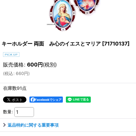
キーホルダー 両面 み心のイエスとマリア
[
71710137
]
販売価格
:
600
円
(税別)
(
税込
:
660
円
)
在庫数91点
Facebookでシェア
数量
:
返品特約に関する重要事項