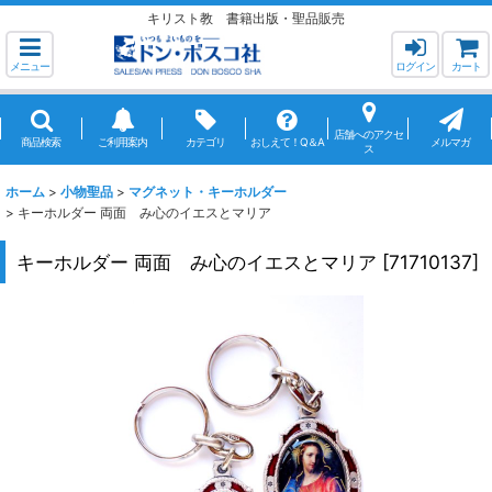
キリスト教 書籍出版・聖品販売
メニュー
ログイン
カート
店舗へのアクセ
商品検索
ご利用案内
カテゴリ
おしえて！Q＆A
メルマガ
ス
ホーム
>
小物聖品
>
マグネット・キーホルダー
>
キーホルダー 両面 み心のイエスとマリア
キーホルダー 両面 み心のイエスとマリア
[
71710137
]