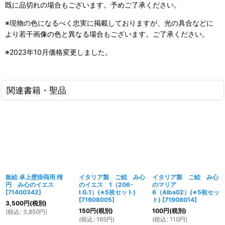
既に品切れの場合もございます。予めご了承ください。
※現物の色になるべく忠実に掲載しておりますが、光の具合などに
より若干画像の色と異なる場合もございます。ご了承ください。
※2023年10月価格変更しました。
関連書籍・聖品
板絵 卓上壁掛両用 楕
イタリア製 ご絵 み心
イタリア製 ご絵 み心
円 み心のイエス
のイエス 1（206-
のマリア
[
71400342
]
I.G.1）(※5枚セット)
6（Alba02）(※5枚セッ
[
71908005
]
ト)
[
71908014
]
3,500
円
(税別)
150
円
(税別)
100
円
(税別)
(
税込
:
3,850
円
)
(
税込
:
165
円
)
(
税込
:
110
円
)