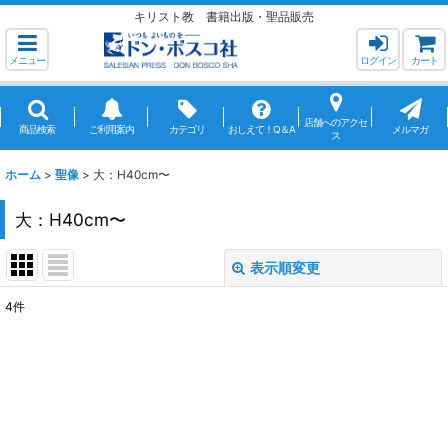
キリスト教 書籍出版・聖品販売
メニュー
ログイン
カート
店舗へのアクセ
商品検索
ご利用案内
カテゴリ
おしえて！Q＆A
メルマガ
ス
ホーム
>
聖像
>
大：H40cm〜
大：H40cm〜
表示順変更
閉じる
4
件
表示数
:
並び順
:
絞り込む