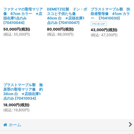
ファティマの聖母マリア
DEMETZ社製 ドン・ボ
プラストマーブル製 扶
像 67cm カラー ※店
スコと子供たち像
助者聖母像 41cm カラ
頭在庫1点のみ
40cm 白 ※店頭在庫1
ー
[
70410030
]
[
70410044
]
点のみ
[
70410047
]
50,000
円
(税別)
80,000
円
(税別)
43,000
円
(税別)
(
税込
:
55,000
円
)
(
税込
:
88,000
円
)
(
税込
:
47,300
円
)
プラストマーブル製 無
原罪の聖母マリア像 約
36cm 白 ※店頭在庫1
点のみ
[
70410034
]
18,000
円
(税別)
(
税込
:
19,800
円
)
ホーム