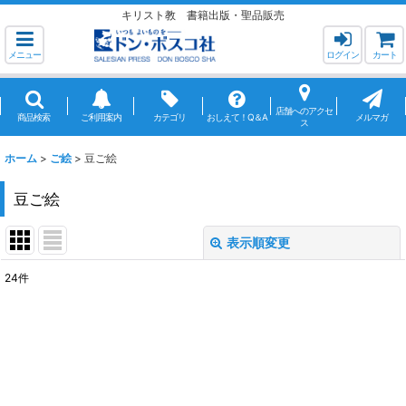
キリスト教 書籍出版・聖品販売
メニュー
ログイン
カート
店舗へのアクセ
商品検索
ご利用案内
カテゴリ
おしえて！Q＆A
メルマガ
ス
ホーム
>
ご絵
>
豆ご絵
豆ご絵
表示順変更
閉じる
24
件
表示数
:
並び順
:
絞り込む