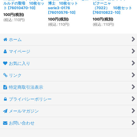
ルルドの聖母 10枚セッ
博士 10枚セット
ビクーニャ
ト
[
76010470-10
]
serie3-0176
（7022） 10枚セット
[
76010576-10
]
[
76010822-10
]
100
円
(税別)
100
円
(税別)
100
円
(税別)
(
税込
:
110
円
)
(
税込
:
110
円
)
(
税込
:
110
円
)
ホーム
マイページ
お気に入り
リンク
特定商取引法表示
プライバシーポリシー
メールマガジン
お問い合わせ