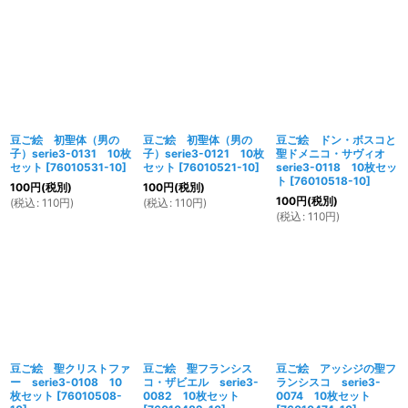
豆ご絵 初聖体（男の
豆ご絵 初聖体（男の
豆ご絵 ドン・ボスコと
子）serie3-0131 10枚
子）serie3-0121 10枚
聖ドメニコ・サヴィオ
セット
[
76010531-10
]
セット
[
76010521-10
]
serie3-0118 10枚セッ
ト
[
76010518-10
]
100
円
(税別)
100
円
(税別)
100
円
(税別)
(
税込
:
110
円
)
(
税込
:
110
円
)
(
税込
:
110
円
)
豆ご絵 聖クリストファ
豆ご絵 聖フランシス
豆ご絵 アッシジの聖フ
ー serie3-0108 10
コ・ザビエル serie3-
ランシスコ serie3-
枚セット
[
76010508-
0082 10枚セット
0074 10枚セット