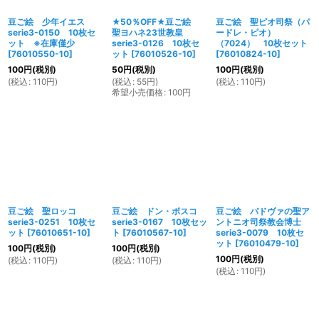
豆ご絵 少年イエス
★50％OFF★豆ご絵
豆ご絵 聖ピオ司祭（パ
serie3-0150 10枚セ
聖ヨハネ23世教皇
ードレ・ピオ）
ット ※在庫僅少
serie3-0126 10枚セ
（7024） 10枚セット
[
76010550-10
]
ット
[
76010526-10
]
[
76010824-10
]
100
円
(税別)
50
円
(税別)
100
円
(税別)
(
税込
:
110
円
)
(
税込
:
55
円
)
(
税込
:
110
円
)
希望小売価格
:
100
円
豆ご絵 聖ロッコ
豆ご絵 ドン・ボスコ
豆ご絵 パドヴァの聖ア
serie3-0251 10枚セ
serie3-0167 10枚セッ
ントニオ司祭教会博士
ット
[
76010651-10
]
ト
[
76010567-10
]
serie3-0079 10枚セ
ット
[
76010479-10
]
100
円
(税別)
100
円
(税別)
100
円
(税別)
(
税込
:
110
円
)
(
税込
:
110
円
)
(
税込
:
110
円
)