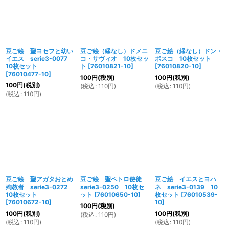
豆ご絵 聖ヨセフと幼い
豆ご絵（縁なし）ドメニ
豆ご絵（縁なし）ドン・
イエス serie3-0077
コ・サヴィオ 10枚セッ
ボスコ 10枚セット
10枚セット
ト
[
76010821-10
]
[
76010820-10
]
[
76010477-10
]
100
円
(税別)
100
円
(税別)
100
円
(税別)
(
税込
:
110
円
)
(
税込
:
110
円
)
(
税込
:
110
円
)
豆ご絵 聖アガタおとめ
豆ご絵 聖ペトロ使徒
豆ご絵 イエスとヨハ
殉教者 serie3-0272
serie3-0250 10枚セ
ネ serie3-0139 10
10枚セット
ット
[
76010650-10
]
枚セット
[
76010539-
[
76010672-10
]
10
]
100
円
(税別)
100
円
(税別)
100
円
(税別)
(
税込
:
110
円
)
(
税込
:
110
円
)
(
税込
:
110
円
)