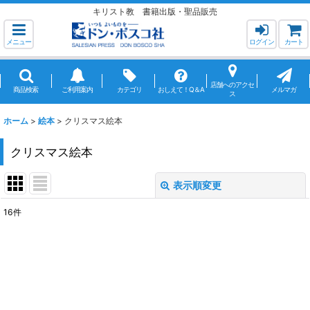
キリスト教 書籍出版・聖品販売
メニュー
ログイン
カート
店舗へのアクセ
商品検索
ご利用案内
カテゴリ
おしえて！Q＆A
メルマガ
ス
ホーム
>
絵本
>
クリスマス絵本
クリスマス絵本
表示順変更
閉じる
16
件
表示数
:
並び順
:
絞り込む