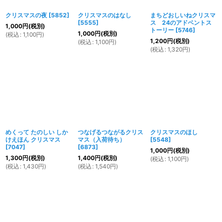
クリスマスの夜
[
5852
]
クリスマスのはなし
まちどおしいねクリスマ
[
5555
]
ス 24のアドベントス
1,000
円
(税別)
トーリー
[
5746
]
1,000
円
(税別)
(
税込
:
1,100
円
)
1,200
円
(税別)
(
税込
:
1,100
円
)
(
税込
:
1,320
円
)
めくって たのしい しか
つなげるつながるクリス
クリスマスのほし
けえほん クリスマス
マス（入荷待ち）
[
5548
]
[
7047
]
[
6873
]
1,000
円
(税別)
1,300
円
(税別)
1,400
円
(税別)
(
税込
:
1,100
円
)
(
税込
:
1,430
円
)
(
税込
:
1,540
円
)