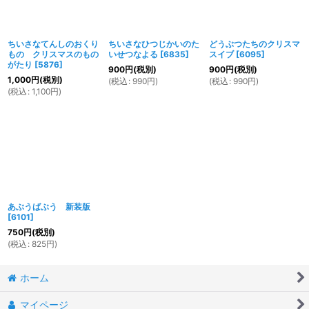
ちいさなてんしのおくり
ちいさなひつじかいのた
どうぶつたちのクリスマ
もの クリスマスのもの
いせつなよる
[
6835
]
スイブ
[
6095
]
がたり
[
5876
]
900
円
(税別)
900
円
(税別)
1,000
円
(税別)
(
税込
:
990
円
)
(
税込
:
990
円
)
(
税込
:
1,100
円
)
あぶうばぶう 新装版
[
6101
]
750
円
(税別)
(
税込
:
825
円
)
ホーム
マイページ