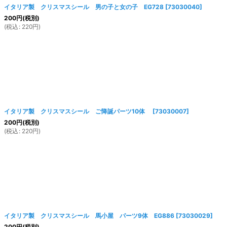
イタリア製 クリスマスシール 男の子と女の子 EG728
[
73030040
]
200
円
(税別)
(
税込
:
220
円
)
イタリア製 クリスマスシール ご降誕パーツ10体
[
73030007
]
200
円
(税別)
(
税込
:
220
円
)
イタリア製 クリスマスシール 馬小屋 パーツ9体 EG886
[
73030029
]
200
円
(税別)