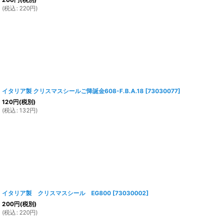
(
税込
:
220
円
)
イタリア製 クリスマスシールご降誕金608-F.B.A.18
[
73030077
]
120
円
(税別)
(
税込
:
132
円
)
イタリア製 クリスマスシール EG800
[
73030002
]
200
円
(税別)
(
税込
:
220
円
)