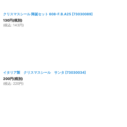
クリスマスシール 降誕セット 608-F.B.A25
[
73030089
]
130
円
(税別)
(
税込
:
143
円
)
イタリア製 クリスマスシール サンタ
[
73030034
]
200
円
(税別)
(
税込
:
220
円
)