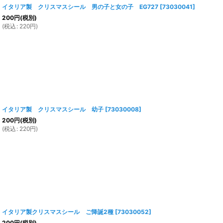
イタリア製 クリスマスシール 男の子と女の子 EG727
[
73030041
]
200
円
(税別)
(
税込
:
220
円
)
イタリア製 クリスマスシール 幼子
[
73030008
]
200
円
(税別)
(
税込
:
220
円
)
イタリア製クリスマスシール ご降誕2種
[
73030052
]
200
円
(税別)