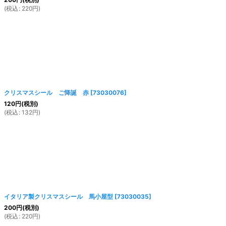
(
税込
:
220
円
)
クリスマスシール ご降誕 赤
[
73030076
]
120
円
(税別)
(
税込
:
132
円
)
イタリア製クリスマスシール 馬小屋型
[
73030035
]
200
円
(税別)
(
税込
:
220
円
)