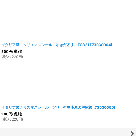
イタリア製 クリスマスシール ゆきだるま EG831
[
73030004
]
200
円
(税別)
(
税込
:
220
円
)
イタリア製クリスマスシール ツリー型馬小屋の聖家族
[
73030085
]
200
円
(税別)
(
税込
:
220
円
)