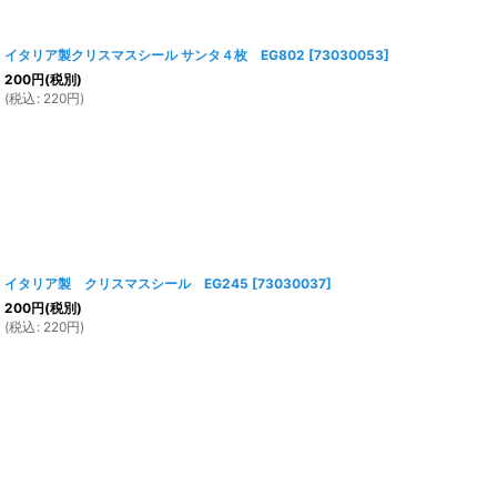
イタリア製クリスマスシール サンタ４枚 EG802
[
73030053
]
200
円
(税別)
(
税込
:
220
円
)
イタリア製 クリスマスシール EG245
[
73030037
]
200
円
(税別)
(
税込
:
220
円
)