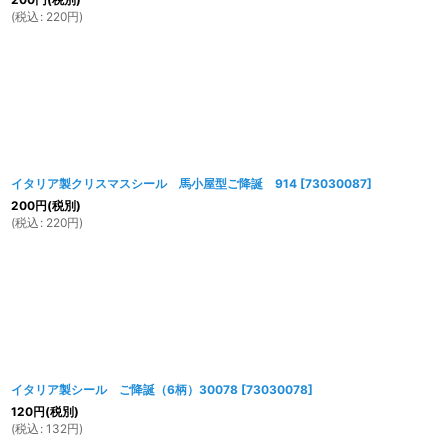
(
税込
:
220
円
)
イタリア製クリスマスシール 馬小屋型ご降誕 914
[
73030087
]
200
円
(税別)
(
税込
:
220
円
)
イタリア製シール ご降誕（6柄）30078
[
73030078
]
120
円
(税別)
(
税込
:
132
円
)