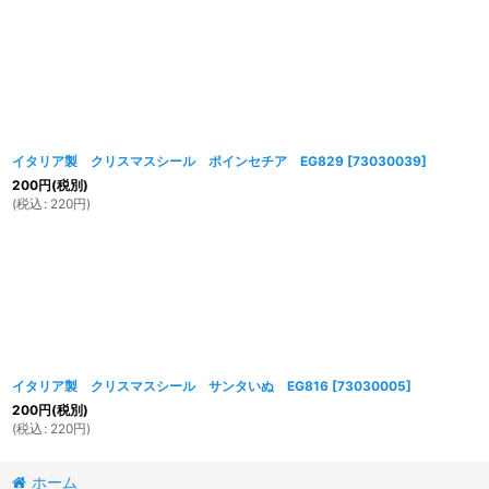
イタリア製 クリスマスシール ポインセチア EG829
[
73030039
]
200
円
(税別)
(
税込
:
220
円
)
イタリア製 クリスマスシール サンタいぬ EG816
[
73030005
]
200
円
(税別)
(
税込
:
220
円
)
ホーム