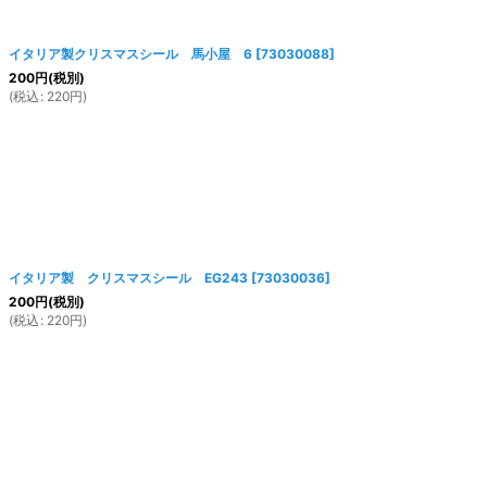
絞り込む
イタリア製クリスマスシール 馬小屋 6
[
73030088
]
200
円
(税別)
(
税込
:
220
円
)
イタリア製 クリスマスシール EG243
[
73030036
]
200
円
(税別)
(
税込
:
220
円
)