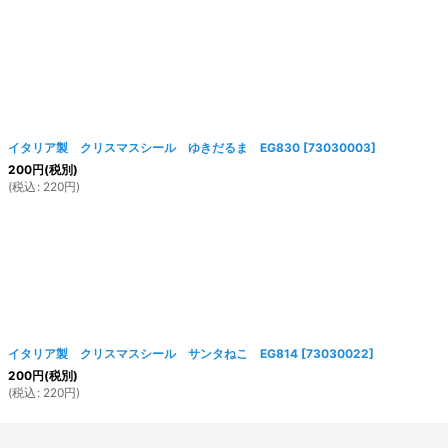
イタリア製 クリスマスシール ゆきだるま EG830
[
73030003
]
200
円
(税別)
(
税込
:
220
円
)
イタリア製 クリスマスシール サンタねこ EG814
[
73030022
]
200
円
(税別)
(
税込
:
220
円
)