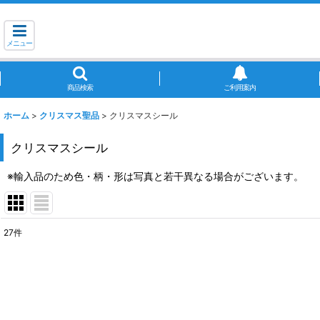
メニュー
商品検索
ご利用案内
ホーム
>
クリスマス聖品
>
クリスマスシール
クリスマスシール
※輸入品のため色・柄・形は写真と若干異なる場合がございます。
27
件
表示数
:
並び順
: