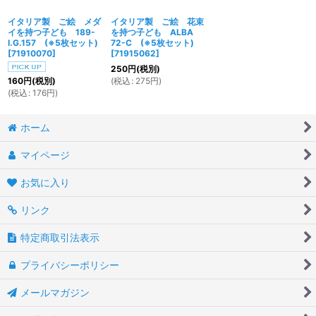
イタリア製 ご絵 メダ
イタリア製 ご絵 花束
イを持つ子ども 189-
を持つ子ども ALBA
I.G.157 (※5枚セット)
72-C (※5枚セット)
[
71910070
]
[
71915062
]
250
円
(税別)
(
税込
:
275
円
)
160
円
(税別)
(
税込
:
176
円
)
ホーム
マイページ
お気に入り
リンク
特定商取引法表示
プライバシーポリシー
メールマガジン