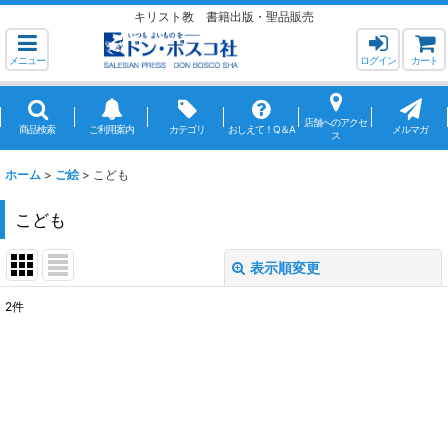
キリスト教 書籍出版・聖品販売
メニュー
ログイン
カート
店舗へのアクセ
商品検索
ご利用案内
カテゴリ
おしえて！Q＆A
メルマガ
ス
ホーム
>
ご絵
>
こども
こども
表示順変更
閉じる
2
件
表示数
:
並び順
:
絞り込む