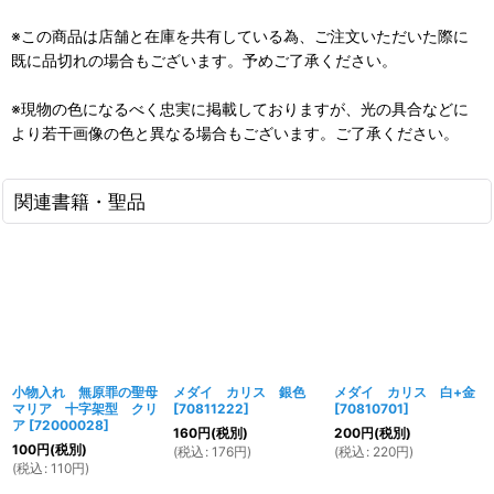
※この商品は店舗と在庫を共有している為、ご注文いただいた際に
既に品切れの場合もございます。予めご了承ください。
※現物の色になるべく忠実に掲載しておりますが、光の具合などに
より若干画像の色と異なる場合もございます。ご了承ください。
関連書籍・聖品
小物入れ 無原罪の聖母
メダイ カリス 銀色
メダイ カリス 白+金
マリア 十字架型 クリ
[
70811222
]
[
70810701
]
ア
[
72000028
]
160
円
(税別)
200
円
(税別)
100
円
(税別)
(
税込
:
176
円
)
(
税込
:
220
円
)
(
税込
:
110
円
)