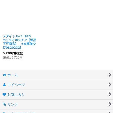
メダイ シルバー925
カリスとホスチア【返品
不可商品】 ※在庫僅少
[
70820232
]
5,200
円
(税別)
(
税込
:
5,720
円
)
ホーム
マイページ
お気に入り
リンク