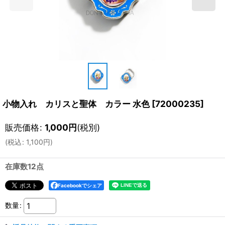
小物入れ カリスと聖体 カラー 水色
[
72000235
]
販売価格
:
1,000
円
(税別)
(
税込
:
1,100
円
)
在庫数12点
Facebookでシェア
数量
: