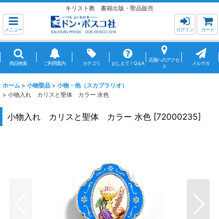
キリスト教 書籍出版・聖品販売
メニュー
ログイン
カート
店舗へのアクセ
商品検索
ご利用案内
カテゴリ
おしえて！Q＆A
メルマガ
ス
ホーム
>
小物聖品
>
小物・他（スカプラリオ）
>
小物入れ カリスと聖体 カラー 水色
小物入れ カリスと聖体 カラー 水色
[
72000235
]