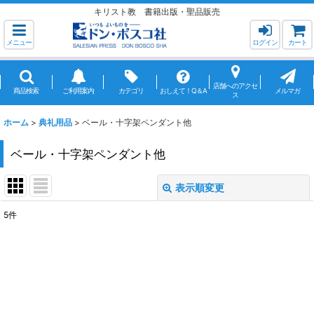
キリスト教 書籍出版・聖品販売
メニュー
ログイン
カート
店舗へのアクセ
商品検索
ご利用案内
カテゴリ
おしえて！Q＆A
メルマガ
ス
ホーム
>
典礼用品
>
ベール・十字架ペンダント他
ベール・十字架ペンダント他
表示順変更
閉じる
5
件
表示数
:
並び順
:
絞り込む