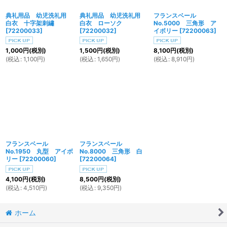
典礼用品 幼児洗礼用
典礼用品 幼児洗礼用
フランスベール
白衣 十字架刺繡
白衣 ローソク
No.5000 三角形 ア
[
72200033
]
[
72200032
]
イボリー
[
72200063
]
1,000
円
(税別)
1,500
円
(税別)
8,100
円
(税別)
(
税込
:
1,100
円
)
(
税込
:
1,650
円
)
(
税込
:
8,910
円
)
フランスベール
フランスベール
No.1950 丸型 アイボ
No.8000 三角形 白
リー
[
72200060
]
[
72200064
]
4,100
円
(税別)
8,500
円
(税別)
(
税込
:
4,510
円
)
(
税込
:
9,350
円
)
ホーム