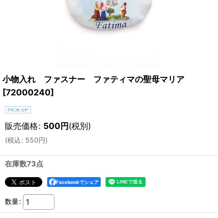
小物入れ ファスナー ファティマの聖母マリア
[
72000240
]
販売価格
:
500
円
(税別)
(
税込
:
550
円
)
在庫数73点
Facebookでシェア
数量
: