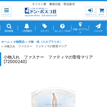
キリスト教 書籍出版・聖品販売
メニュー
ログイン
カート
店舗へのアクセ
商品検索
ご利用案内
カテゴリ
おしえて！Q＆A
メルマガ
ス
ホーム
>
小物聖品
>
小物・他（スカプラリオ）
>
小物入れ ファスナー ファティマの聖母マリア
小物入れ ファスナー ファティマの聖母マリア
[
72000240
]