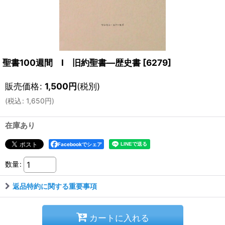
聖書100週間 I 旧約聖書―歴史書
[
6279
]
販売価格
:
1,500
円
(税別)
(
税込
:
1,650
円
)
在庫あり
Facebookでシェア
数量
:
返品特約に関する重要事項
カートに入れる