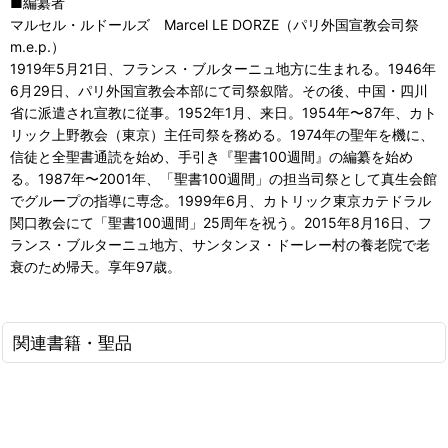
■編纂者
マルセル・ルドールズ Marcel LE DORZE（パリ外国宣教会司祭
m.e.p.）
1919年5月21日、フランス・ブルターニュ地方に生まれる。1946年
6月29日、パリ外国宣教会本部にて司祭叙階。その後、中国・四川
省に派遣され宣教に従事。1952年1月、来日。1954年〜87年、カト
リック上野教会（東京）主任司祭を務める。1974年の聖年を機に、
信徒と全聖書通読を始め、手引き『聖書100週間』の編纂を始め
る。1987年〜2001年、「聖書100週間」の担当司祭として真生会館
でグループの指導に専念。1999年6月、カトリック東京カテドラル
関口教会にて「聖書100週間」25周年を祝う。2015年8月16日、フ
ランス・ブルターニュ地方、サンタンヌ・ドーレー村の養老院で老
衰のため帰天。享年97歳。
関連書籍・聖品