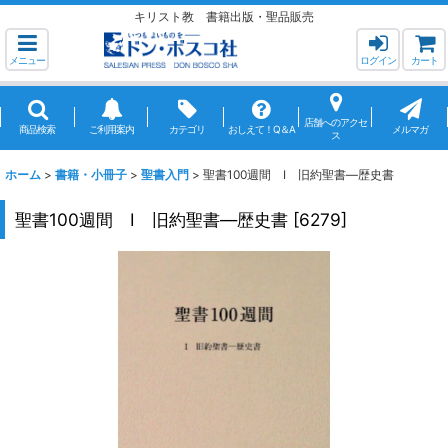
キリスト教 書籍出版・聖品販売
メニュー
ログイン
カート
店舗へのアクセ
商品検索
ご利用案内
カテゴリ
おしえて！Q＆A
メルマガ
ス
ホーム
>
書籍・小冊子
>
聖書入門
>
聖書100週間 I 旧約聖書―歴史書
聖書100週間 I 旧約聖書―歴史書
[
6279
]