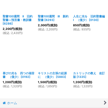
聖書100週間 II 旧約
聖書100週間 III 新約
人生に光を 旧約聖書編
聖書―預言書・教訓書
聖書
[
6293
]
I （僅少）
[
0130
]
[
6286
]
2,000
円
(税別)
850
円
(税別)
2,200
円
(税別)
(
税込
:
2,200
円
)
(
税込
:
935
円
)
(
税込
:
2,420
円
)
喜びの光を 四つの福音
キリストの主張の起源
カトリックの教え 改訂
書 （僅少）
[
0192
]
に （僅少）
[
5883
]
版
[
1335
]
1,200
円
(税別)
1,500
円
(税別)
1,200
円
(税別)
(
税込
:
1,320
円
)
(
税込
:
1,650
円
)
(
税込
:
1,320
円
)
ホーム