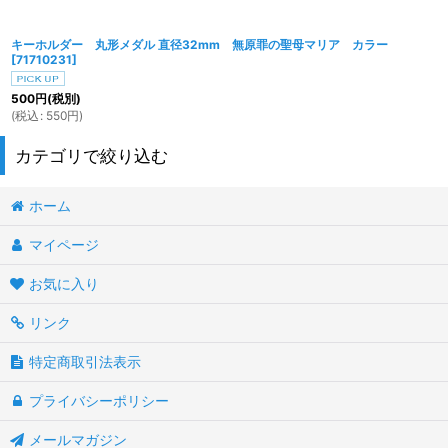
キーホルダー 丸形メダル 直径32mm 無原罪の聖母マリア カラー
[
71710231
]
500
円
(税別)
(
税込
:
550
円
)
カテゴリで絞り込む
ホーム
小物聖品 (全聖品)
マイページ
小物・他（スカプラリオ）
お気に入り
ステーショナリー
リンク
マグネット・キーホルダー
特定商取引法表示
プライバシーポリシー
メールマガジン