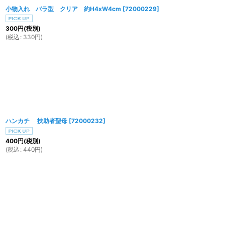
小物入れ バラ型 クリア 約H4xW4cm
[
72000229
]
300
円
(税別)
(
税込
:
330
円
)
ハンカチ 扶助者聖母
[
72000232
]
400
円
(税別)
(
税込
:
440
円
)