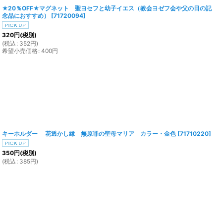
★20％OFF★マグネット 聖ヨセフと幼子イエス（教会ヨゼフ会や父の日の記
念品におすすめ）
[
71720094
]
320
円
(税別)
(
税込
:
352
円
)
希望小売価格
:
400
円
キーホルダー 花透かし縁 無原罪の聖母マリア カラー・金色
[
71710220
]
350
円
(税別)
(
税込
:
385
円
)