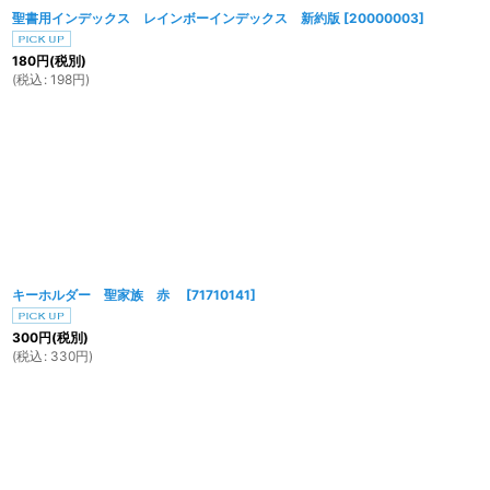
聖書用インデックス レインボーインデックス 新約版
[
20000003
]
180
円
(税別)
(
税込
:
198
円
)
キーホルダー 聖家族 赤
[
71710141
]
300
円
(税別)
(
税込
:
330
円
)