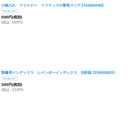
小物入れ ファスナー ファティマの聖母マリア
[
72000240
]
500
円
(税別)
(
税込
:
550
円
)
聖書用インデックス レインボーインデックス 旧約版
[
20000002
]
300
円
(税別)
(
税込
:
330
円
)