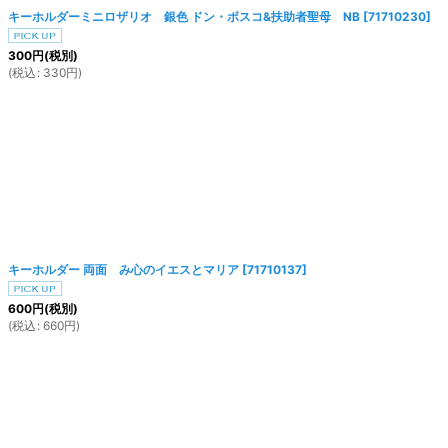
キーホルダーミニロザリオ 銀色 ドン・ボスコ&扶助者聖母 NB
[
71710230
]
300
円
(税別)
(
税込
:
330
円
)
キーホルダー 両面 み心のイエスとマリア
[
71710137
]
600
円
(税別)
(
税込
:
660
円
)