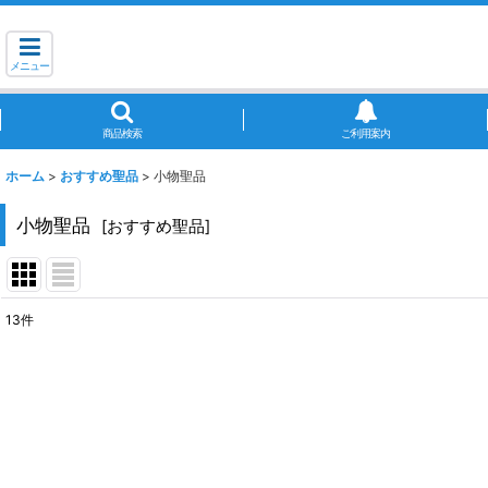
メニュー
商品検索
ご利用案内
ホーム
>
おすすめ聖品
>
小物聖品
小物聖品
[
おすすめ聖品
]
13
件
サブカテゴリ
:
表示数
:
並び順
: