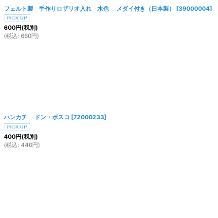
フェルト製 手作りロザリオ入れ 水色 メダイ付き（日本製）
[
39000004
]
絞り込む
600
円
(税別)
(
税込
:
660
円
)
ハンカチ ドン・ボスコ
[
72000233
]
400
円
(税別)
(
税込
:
440
円
)