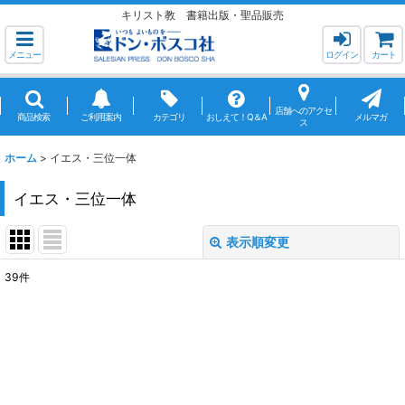
キリスト教 書籍出版・聖品販売
メニュー
ログイン
カート
店舗へのアクセ
商品検索
ご利用案内
カテゴリ
おしえて！Q＆A
メルマガ
ス
ホーム
>
イエス・三位一体
イエス・三位一体
表示順変更
閉じる
39
件
表示数
:
並び順
:
絞り込む