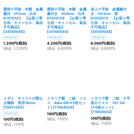
壁掛十字架 木製 金属
壁掛十字架 木製 金属
卓上十字架 金属像付
像付 H11cm 白木
像付き H26cm 白木
き H23cm 茶
D1010122 【お取り寄
D1010126 【お取り寄
D1010212 【お取り寄
せ品・キャンセル、返品
せ品・キャンセル、返品
せ品・キャンセル、返品
不可商品】
不可商品】
不可商品】
[
34100045
]
[
34100044
]
[
34100048
]
1,200
円
(税別)
4,200
円
(税別)
6,000
円
(税別)
(
税込
:
1,320
円
)
(
税込
:
4,620
円
)
(
税込
:
6,600
円
)
メダイ キリストの聖な
イタリア製 ご絵 イエ
イタリア製 ご絵 十字
る御顔 直径18mm
ス Alba 08(※5枚セッ
架のイエス 101-04
[
70811265
]
ト)
[
71904029
]
(※5枚セット)
[
71904043
]
100
円
(税別)
100
円
(税別)
(
税込
:
110
円
)
100
円
(税別)
(
税込
:
110
円
)
(
税込
:
110
円
)