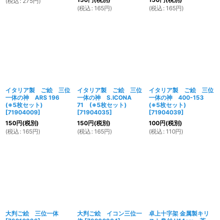
(
税込
:
275
円
)
(
税込
:
165
円
)
(
税込
:
165
円
)
イタリア製 ご絵 三位
イタリア製 ご絵 三位
イタリア製 ご絵 三位
一体の神 ARS 196
一体の神 S.ICONA
一体の神 400-153
(※5枚セット)
71 (※5枚セット)
(※5枚セット)
[
71904009
]
[
71904035
]
[
71904039
]
150
円
(税別)
150
円
(税別)
100
円
(税別)
(
税込
:
165
円
)
(
税込
:
165
円
)
(
税込
:
110
円
)
大判ご絵 三位一体
大判ご絵 イコン三位一
卓上十字架 金属製キリ