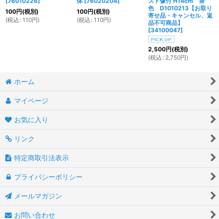
[
76010226
]
体
[
76020204
]
スト像付 H14cm 茶
色 D1010213【お取り
100
円
(税別)
100
円
(税別)
寄せ品・キャンセル、返
(
税込
:
110
円
)
(
税込
:
110
円
)
品不可商品】
[
34100047
]
2,500
円
(税別)
(
税込
:
2,750
円
)
ホーム
マイページ
お気に入り
リンク
特定商取引法表示
プライバシーポリシー
メールマガジン
お問い合わせ