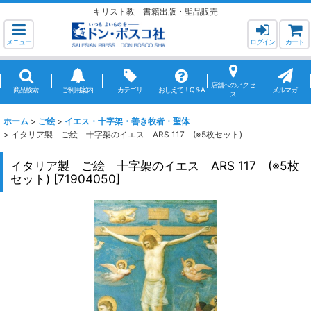
キリスト教 書籍出版・聖品販売
メニュー
ログイン
カート
店舗へのアクセ
商品検索
ご利用案内
カテゴリ
おしえて！Q＆A
メルマガ
ス
ホーム
>
ご絵
>
イエス・十字架・善き牧者・聖体
>
イタリア製 ご絵 十字架のイエス ARS 117 (※5枚セット)
イタリア製 ご絵 十字架のイエス ARS 117 (※5枚
セット)
[
71904050
]