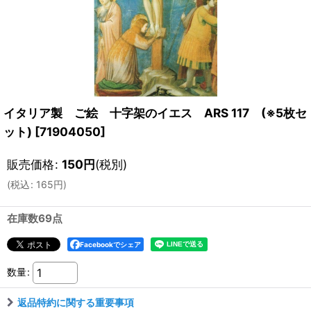
イタリア製 ご絵 十字架のイエス ARS 117 (※5枚セ
ット)
[
71904050
]
販売価格
:
150
円
(税別)
(
税込
:
165
円
)
在庫数69点
Facebookでシェア
数量
:
返品特約に関する重要事項