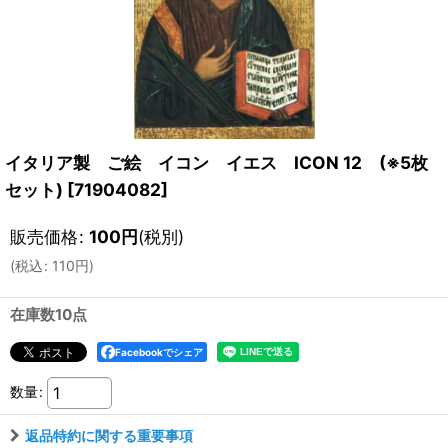
イタリア製 ご絵 イコン イエス ICON 12 (※5枚
セット)
[
71904082
]
販売価格
:
100
円
(税別)
(
税込
:
110
円
)
在庫数10点
Facebookでシェア
数量
:
返品特約に関する重要事項