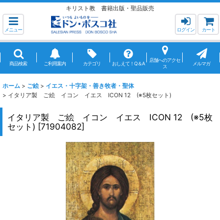
キリスト教 書籍出版・聖品販売
メニュー
ログイン
カート
店舗へのアクセ
商品検索
ご利用案内
カテゴリ
おしえて！Q＆A
メルマガ
ス
ホーム
>
ご絵
>
イエス・十字架・善き牧者・聖体
>
イタリア製 ご絵 イコン イエス ICON 12 (※5枚セット)
イタリア製 ご絵 イコン イエス ICON 12 (※5枚
セット)
[
71904082
]