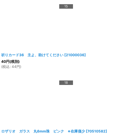
15
祈りカード36 主よ、助けてください
[
21000036
]
40
円
(税別)
(
税込
:
44
円
)
18
ロザリオ ガラス 丸6mm珠 ピンク ※在庫僅少
[
70510582
]