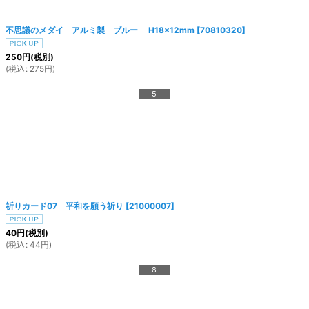
不思議のメダイ アルミ製 ブルー H18×12mm
[
70810320
]
250
円
(税別)
(
税込
:
275
円
)
5
祈りカード07 平和を願う祈り
[
21000007
]
40
円
(税別)
(
税込
:
44
円
)
8