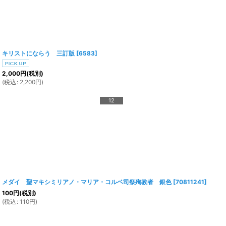
キリストにならう 三訂版
[
6583
]
2,000
円
(税別)
(
税込
:
2,200
円
)
12
メダイ 聖マキシミリアノ・マリア・コルベ司祭殉教者 銀色
[
70811241
]
100
円
(税別)
(
税込
:
110
円
)