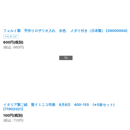
フェルト製 手作りロザリオ入れ 水色 メダイ付き（日本製）
[
39000004
]
600
円
(税別)
(
税込
:
660
円
)
10
イタリア製ご絵 聖ドミニコ司祭 8月8日 400-155 (※5枚セット)
[
71902021
]
100
円
(税別)
(
税込
:
110
円
)