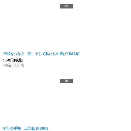
13
平和をつなぐ 私、そして私たちの選び
[
5838
]
550
円
(税別)
(
税込
:
605
円
)
16
祈りの手帖 三訂版
[
6880
]