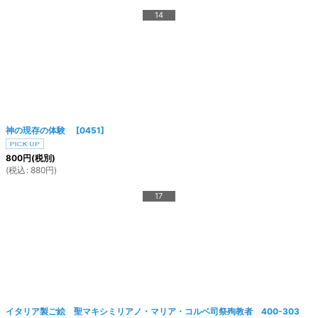
14
神の現存の体験
[
0451
]
800
円
(税別)
(
税込
:
880
円
)
17
イタリア製ご絵 聖マキシミリアノ・マリア・コルベ司祭殉教者 400-303