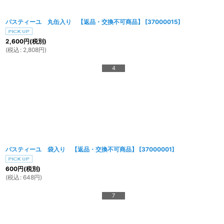
パスティーユ 丸缶入り 【返品・交換不可商品】
[
37000015
]
2,600
円
(税別)
(
税込
:
2,808
円
)
4
パスティーユ 袋入り 【返品・交換不可商品】
[
37000001
]
600
円
(税別)
(
税込
:
648
円
)
7