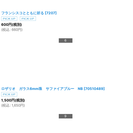
フランシスコとともに祈る
[
7207
]
600
円
(税別)
(
税込
:
660
円
)
6
ロザリオ ガラス6mm珠 サファイアブルー NB
[
70510489
]
1,500
円
(税別)
(
税込
:
1,650
円
)
9