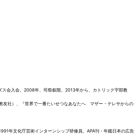
ズス会入会。2008年、司祭叙階。2013年から、カトリック宇部教
教友社）、『世界で一番たいせつなあなたへ マザー・テレサからの
91年文化庁芸術インターンシップ研修員。APA刊・年鑑日本の広告