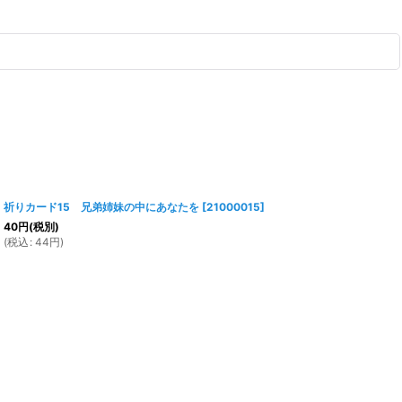
祈りカード15 兄弟姉妹の中にあなたを
[
21000015
]
40
円
(税別)
(
税込
:
44
円
)