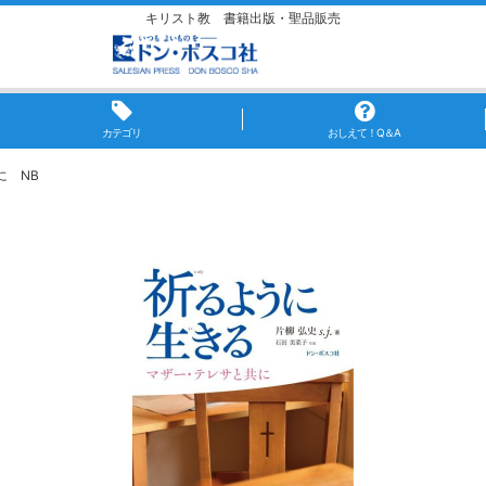
キリスト教 書籍出版・聖品販売
カテゴリ
おしえて！Q＆A
に NB