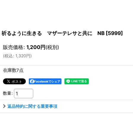
祈るように生きる マザーテレサと共に NB
[
5999
]
販売価格
:
1,200
円
(税別)
(
税込
:
1,320
円
)
在庫数7点
Facebookでシェア
数量
:
返品特約に関する重要事項