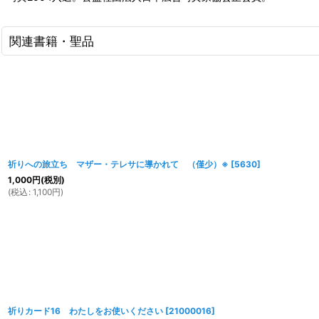
関連書籍・聖品
祈りへの旅立ち マザー・テレサに導かれて （僅少）※
[
5630
]
1,000
円
(税別)
(
税込
:
1,100
円
)
祈りカード16 わたしをお使いください
[
21000016
]