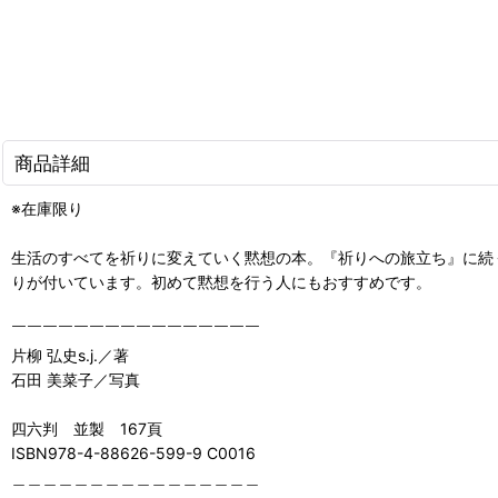
商品詳細
※在庫限り
生活のすべてを祈りに変えていく黙想の本。『祈りへの旅立ち』に続
りが付いています。初めて黙想を行う人にもおすすめです。
￣￣￣￣￣￣￣￣￣￣￣￣￣￣￣￣
片柳 弘史s.j.／著
石田 美菜子／写真
四六判 並製 167頁
ISBN978-4-88626-599-9 C0016
＿＿＿＿＿＿＿＿＿＿＿＿＿＿＿＿