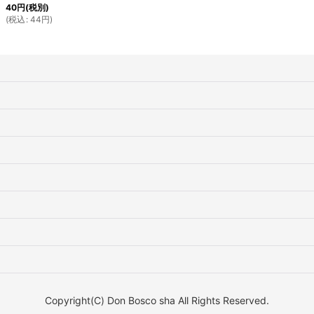
40
円
(税別)
(
税込
:
44
円
)
Copyright(C) Don Bosco sha All Rights Reserved.