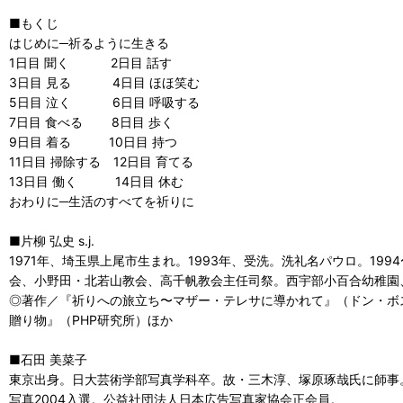
■もくじ
はじめに─祈るように生きる
1日目 聞く 2日目 話す
3日目 見る 4日目 ほほ笑む
5日目 泣く 6日目 呼吸する
7日目 食べる 8日目 歩く
9日目 着る 10日目 持つ
11日目 掃除する 12日目 育てる
13日目 働く 14日目 休む
おわりに─生活のすべてを祈りに
■片柳 弘史 s.j.
1971年、埼玉県上尾市生まれ。1993年、受洗。洗礼名パウロ。19
会、小野田・北若山教会、高千帆教会主任司祭。西宇部小百合幼稚園
◎著作／『祈りへの旅立ち〜マザー・テレサに導かれて』（ドン・ボ
贈り物』（PHP研究所）ほか
■石田 美菜子
東京出身。日大芸術学部写真学科卒。故・三木淳、塚原琢哉氏に師事。
写真2004入選。公益社団法人日本広告写真家協会正会員。