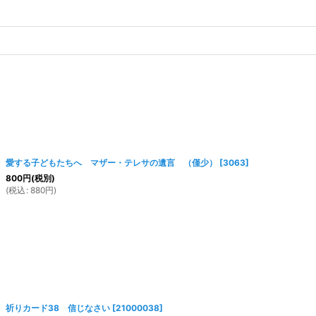
愛する子どもたちへ マザー・テレサの遺言 （僅少）
[
3063
]
800
円
(税別)
(
税込
:
880
円
)
祈りカード38 信じなさい
[
21000038
]