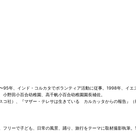
94〜95年、インド・コルカタでボランティア活動に従事。1998年、イエ
、小野田小百合幼稚園、高千帆小百合幼稚園園長補佐。
スコ社）、『マザー・テレサは生きている カルカッタからの報告』（
フリーで子ども、日常の風景、踊り、旅行をテーマに取材撮影執筆。19