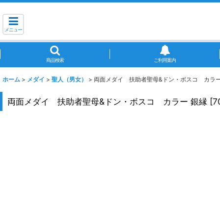
メニュー
商品検索
ご利用案内
ホーム
>
メダイ
>
聖人（男女）
>
両面メダイ 扶助者聖母&ドン・ボスコ カラー
両面メダイ 扶助者聖母&ドン・ボスコ カラー 銀縁
[
7