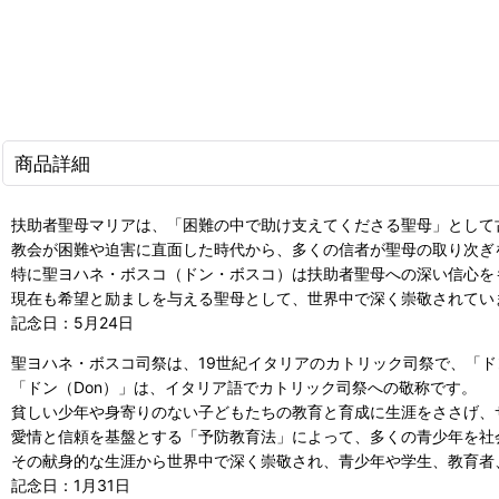
商品詳細
扶助者聖母マリアは、「困難の中で助け支えてくださる聖母」として
教会が困難や迫害に直面した時代から、多くの信者が聖母の取り次ぎ
特に聖ヨハネ・ボスコ（ドン・ボスコ）は扶助者聖母への深い信心を
現在も希望と励ましを与える聖母として、世界中で深く崇敬されてい
記念日：5月24日
聖ヨハネ・ボスコ司祭は、19世紀イタリアのカトリック司祭で、「
「ドン（Don）」は、イタリア語でカトリック司祭への敬称です。
貧しい少年や身寄りのない子どもたちの教育と育成に生涯をささげ、
愛情と信頼を基盤とする「予防教育法」によって、多くの青少年を社
その献身的な生涯から世界中で深く崇敬され、青少年や学生、教育者
記念日：1月31日