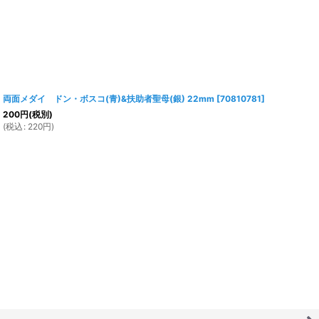
両面メダイ ドン・ボスコ(青)&扶助者聖母(銀) 22mm
[
70810781
]
200
円
(税別)
(
税込
:
220
円
)