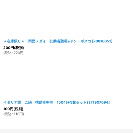
☆在庫限り☆ 両面メダイ 扶助者聖母&ドン・ボスコ
[
70810651
]
200
円
(税別)
(
税込
:
220
円
)
イタリア製 ご絵 扶助者聖母 1504(※5枚セット)
[
71907094
]
100
円
(税別)
(
税込
:
110
円
)