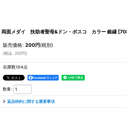
両面メダイ 扶助者聖母&ドン・ボスコ カラー 銀縁
[
70
販売価格
:
200
円
(税別)
(
税込
:
220
円
)
在庫数194点
Facebookでシェア
数量
:
返品特約に関する重要事項