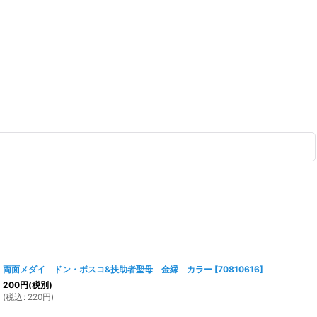
両面メダイ ドン・ボスコ&扶助者聖母 金縁 カラー
[
70810616
]
200
円
(税別)
(
税込
:
220
円
)