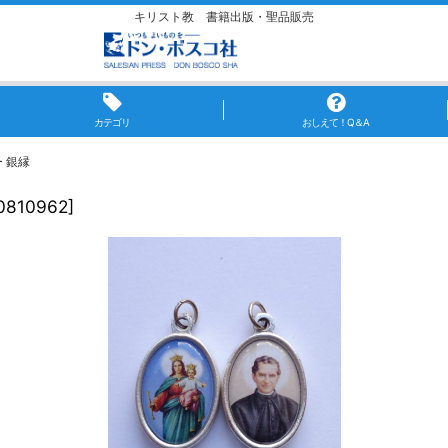
キリスト教 書籍出版・聖品販売
カテゴリ
おしえて！Q＆A
 銀縁
0810962
]