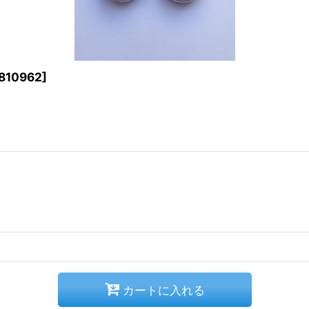
810962
]
カートに入れる