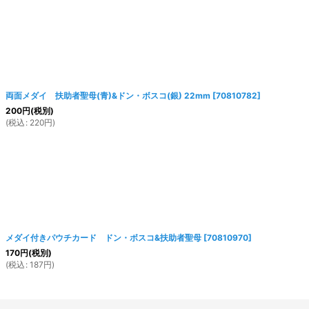
両面メダイ 扶助者聖母(青)&ドン・ボスコ(銀) 22mm
[
70810782
]
200
円
(税別)
(
税込
:
220
円
)
メダイ付きパウチカード ドン・ボスコ&扶助者聖母
[
70810970
]
170
円
(税別)
(
税込
:
187
円
)