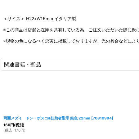
＜サイズ＞ H22xW16mm イタリア製
※この商品は店舗と在庫を共有している為、ご注文いただいた際に既
※現物の色になるべく忠実に掲載しておりますが、光の具合などによ
関連書籍・聖品
両面メダイ ドン・ボスコ&扶助者聖母 銀色 22mm
[
70810994
]
160
円
(税別)
(
税込
:
176
円
)