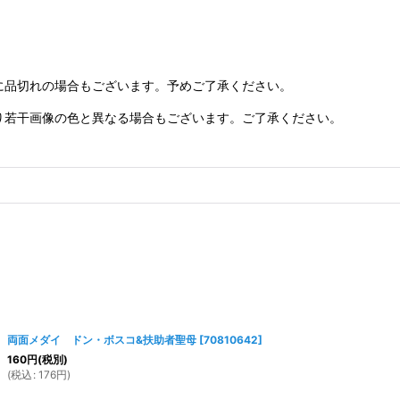
に品切れの場合もございます。予めご了承ください。
り若干画像の色と異なる場合もございます。ご了承ください。
両面メダイ ドン・ボスコ&扶助者聖母
[
70810642
]
160
円
(税別)
(
税込
:
176
円
)