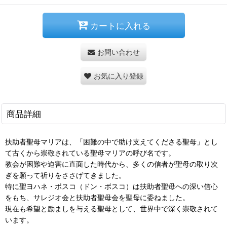
カートに入れる
お問い合わせ
お気に入り登録
商品詳細
扶助者聖母マリアは、「困難の中で助け支えてくださる聖母」とし
て古くから崇敬されている聖母マリアの呼び名です。
教会が困難や迫害に直面した時代から、多くの信者が聖母の取り次
ぎを願って祈りをささげてきました。
特に聖ヨハネ・ボスコ（ドン・ボスコ）は扶助者聖母への深い信心
をもち、サレジオ会と扶助者聖母会を聖母に委ねました。
現在も希望と励ましを与える聖母として、世界中で深く崇敬されて
います。