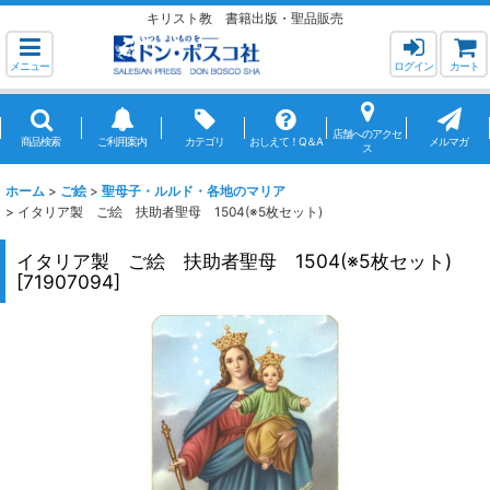
キリスト教 書籍出版・聖品販売
メニュー
ログイン
カート
店舗へのアクセ
商品検索
ご利用案内
カテゴリ
おしえて！Q＆A
メルマガ
ス
ホーム
>
ご絵
>
聖母子・ルルド・各地のマリア
>
イタリア製 ご絵 扶助者聖母 1504(※5枚セット)
イタリア製 ご絵 扶助者聖母 1504(※5枚セット)
[
71907094
]