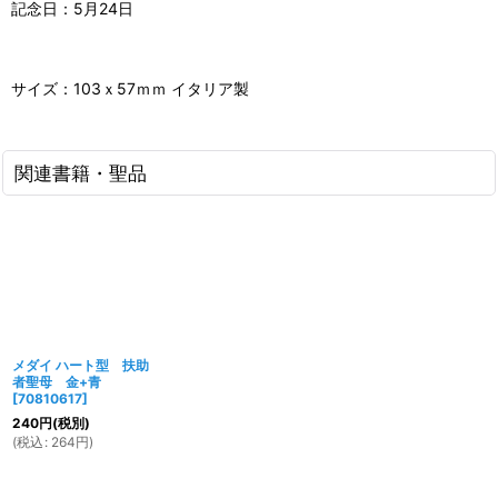
記念日：5月24日
サイズ：103ｘ57ｍｍ イタリア製
関連書籍・聖品
メダイ ハート型 扶助
者聖母 金+青
[
70810617
]
240
円
(税別)
(
税込
:
264
円
)