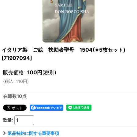
イタリア製 ご絵 扶助者聖母 1504(※5枚セット)
[
71907094
]
販売価格
:
100
円
(税別)
(
税込
:
110
円
)
在庫数10点
Facebookでシェア
数量
:
返品特約に関する重要事項