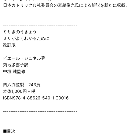
日本カトリック典礼委員会の宮越俊光氏による解説を新たに収載。
-----------------------------------------
ミサきのうきょう
ミサがよくわかるために
改訂版
ピエール・ジュネル著
菊地多嘉子訳
中垣 純監修
四六判並製 243頁
本体1,000円＋税
ISBN978-4-88626-540-1 C0016
-----------------------------------------
■目次