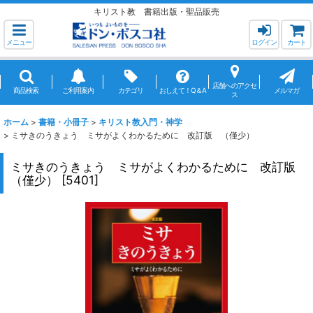
キリスト教 書籍出版・聖品販売
メニュー
ログイン
カート
店舗へのアクセ
商品検索
ご利用案内
カテゴリ
おしえて！Q＆A
メルマガ
ス
ホーム
>
書籍・小冊子
>
キリスト教入門・神学
>
ミサきのうきょう ミサがよくわかるために 改訂版 （僅少）
ミサきのうきょう ミサがよくわかるために 改訂版
（僅少）
[
5401
]