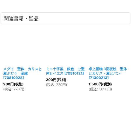
関連書籍・聖品
メダイ 聖体 カリスと
ミニ十字架 銀色 ご聖
卓上置物 3面板絵 聖体
麦ぶどう 金縁
体とイエス
[
70910121
]
とカリス・麦とパン
[
70810928
]
[
71300213
]
200
円
(税別)
200
円
(税別)
1,500
円
(税別)
(
税込
:
220
円
)
(
税込
:
220
円
)
(
税込
:
1,650
円
)