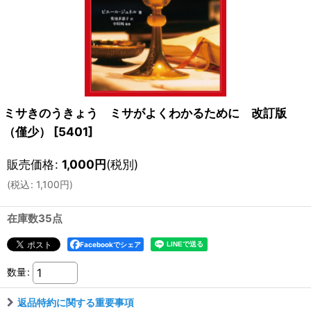
ミサきのうきょう ミサがよくわかるために 改訂版
（僅少）
[
5401
]
販売価格
:
1,000
円
(税別)
(
税込
:
1,100
円
)
在庫数35点
Facebookでシェア
数量
:
返品特約に関する重要事項