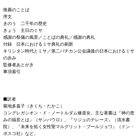
推薦のことば
序文
きのう 二千年の歴史
きょう 主日のミサ
感謝の祭儀の風景／ことばの典礼／感謝の典礼
付録 日本におけるミサ典礼の刷新
キリシタン時代とミサ／第二バチカン公会議後の日本におけるミサ
の歩み
監修者あとがき
事項索引
■訳者
菊地多嘉子（きくち・たかこ）
コングレガシオン・ド・ノートルダム修道女。主な著書は『神の恵
みの福音とは』（サンパウロ）、『リジュのテレーズ』（清水書
院）、『未来を拓く女性聖マルグリット・ブールジョワ』（ドン・
ボスコ社）など。