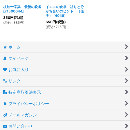
板絵十字架 最後の晩餐
イエスの食卓 祈りと分
[
71500044
]
かち合いのヒント （僅
少）
[
4046
]
350
円
(税別)
650
円
(税別)
(
税込
:
385
円
)
(
税込
:
715
円
)
ホーム
マイページ
お気に入り
リンク
特定商取引法表示
プライバシーポリシー
メールマガジン
お問い合わせ