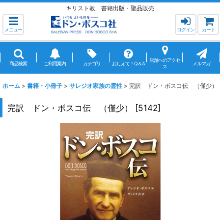
キリスト教 書籍出版・聖品販売
メニュー
ログイン
カート
店舗へのアクセ
商品検索
ご利用案内
カテゴリ
おしえて！Q＆A
メルマガ
ス
ホーム
>
書籍・小冊子
>
サレジオ家族の霊性
>
完訳 ドン・ボスコ伝 （僅少）
完訳 ドン・ボスコ伝 （僅少）
[
5142
]