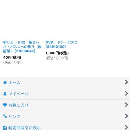
祈りカード42 聖ヨハ
DVD ドン・ボスコ
ネ・ボスコへの祈り（改
[
84910100
]
訂版）
[
21000042
]
1,000
円
(税別)
40
円
(税別)
(
税込
:
1,100
円
)
(
税込
:
44
円
)
ホーム
マイページ
お気に入り
リンク
特定商取引法表示