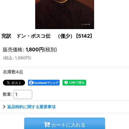
完訳 ドン・ボスコ伝 （僅少）
[
5142
]
販売価格
:
1,800
円
(税別)
(
税込
:
1,980
円
)
在庫数4点
Facebookでシェア
数量
:
返品特約に関する重要事項
カートに入れる