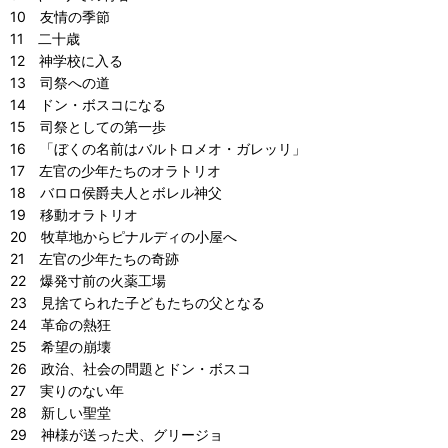
10 友情の季節
11 二十歳
12 神学校に入る
13 司祭への道
14 ドン・ボスコになる
15 司祭としての第一歩
16 「ぼくの名前はバルトロメオ・ガレッリ」
17 左官の少年たちのオラトリオ
18 バロロ侯爵夫人とボレル神父
19 移動オラトリオ
20 牧草地からピナルディの小屋へ
21 左官の少年たちの奇跡
22 爆発寸前の火薬工場
23 見捨てられた子どもたちの父となる
24 革命の熱狂
25 希望の崩壊
26 政治、社会の問題とドン・ボスコ
27 実りのない年
28 新しい聖堂
29 神様が送った犬、グリージョ