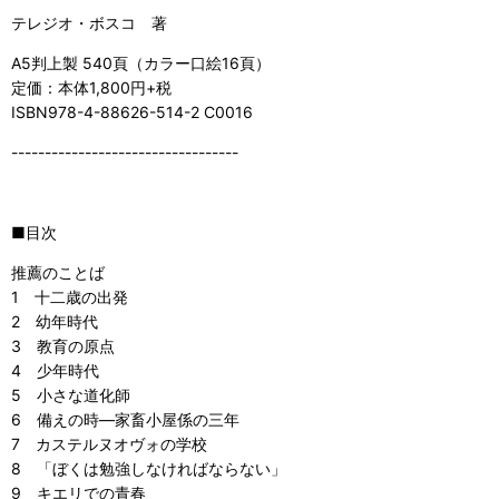
テレジオ・ボスコ 著
A5判上製 540頁（カラー口絵16頁）
定価：本体1,800円+税
ISBN978-4-88626-514-2 C0016
----------------------------------
■目次
推薦のことば
1 十二歳の出発
2 幼年時代
3 教育の原点
4 少年時代
5 小さな道化師
6 備えの時―家畜小屋係の三年
7 カステルヌオヴォの学校
8 「ぼくは勉強しなければならない」
9 キエリでの青春