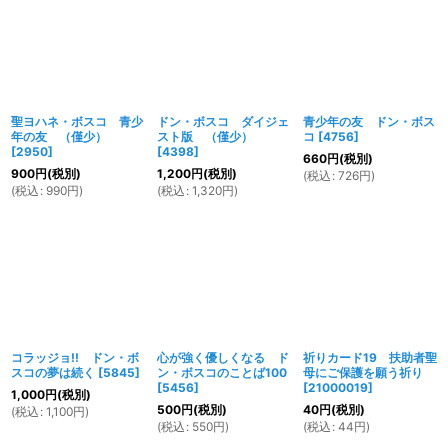
聖ヨハネ・ボスコ 青少
ドン・ボスコ ダイジェ
青少年の友 ドン・ボス
年の友 （僅少）
スト版 （僅少）
コ
[
4756
]
[
2950
]
[
4398
]
660
円
(税別)
900
円
(税別)
1,200
円
(税別)
(
税込
:
726
円
)
(
税込
:
990
円
)
(
税込
:
1,320
円
)
コラッジョ!! ドン・ボ
心が強く優しくなる ド
祈りカード19 扶助者聖
スコの夢は続く
[
5845
]
ン・ボスコのことば100
母にご保護を願う祈り
[
5456
]
[
21000019
]
1,000
円
(税別)
500
円
(税別)
40
円
(税別)
(
税込
:
1,100
円
)
(
税込
:
550
円
)
(
税込
:
44
円
)