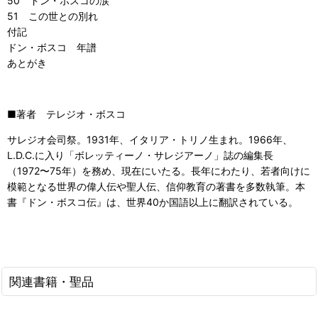
50 ドン・ボスコの涙
51 この世との別れ
付記
ドン・ボスコ 年譜
あとがき
■著者 テレジオ・ボスコ
サレジオ会司祭。1931年、イタリア・トリノ生まれ。1966年、
L.D.C.に入り「ボレッティーノ・サレジアーノ」誌の編集長
（1972〜75年）を務め、現在にいたる。長年にわたり、若者向けに
模範となる世界の偉人伝や聖人伝、信仰教育の著書を多数執筆。本
書『ドン・ボスコ伝』は、世界40か国語以上に翻訳されている。
関連書籍・聖品