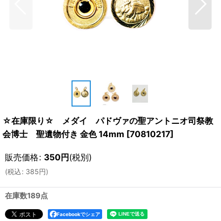
☆在庫限り☆ メダイ パドヴァの聖アントニオ司祭教
会博士 聖遺物付き 金色 14mm
[
70810217
]
販売価格
:
350
円
(税別)
(
税込
:
385
円
)
在庫数189点
Facebookでシェア