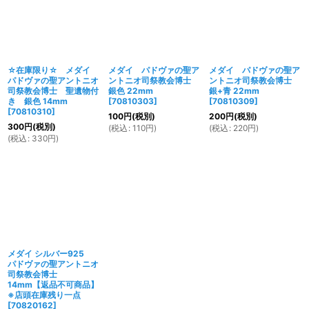
☆在庫限り☆ メダイ
メダイ パドヴァの聖ア
メダイ パドヴァの聖ア
パドヴァの聖アントニオ
ントニオ司祭教会博士
ントニオ司祭教会博士
司祭教会博士 聖遺物付
銀色 22mm
銀+青 22mm
き 銀色 14mm
[
70810303
]
[
70810309
]
[
70810310
]
100
円
(税別)
200
円
(税別)
300
円
(税別)
(
税込
:
110
円
)
(
税込
:
220
円
)
(
税込
:
330
円
)
メダイ シルバー925
パドヴァの聖アントニオ
司祭教会博士
14mm【返品不可商品】
※店頭在庫残り一点
[
70820162
]