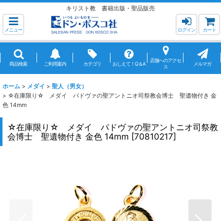
キリスト教 書籍出版・聖品販売
メニュー
ログイン
カート
店舗へのアクセ
商品検索
ご利用案内
カテゴリ
おしえて！Q＆A
メルマガ
ス
ホーム
>
メダイ
>
聖人（男女）
>
☆在庫限り☆ メダイ パドヴァの聖アントニオ司祭教会博士 聖遺物付き 金
色 14mm
☆在庫限り☆ メダイ パドヴァの聖アントニオ司祭教
会博士 聖遺物付き 金色 14mm
[
70810217
]