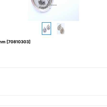
mm
[
70810303
]