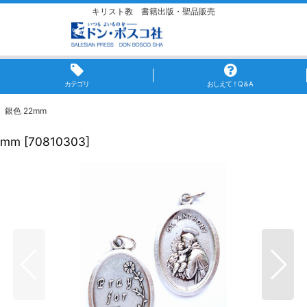
キリスト教 書籍出版・聖品販売
カテゴリ
おしえて！Q＆A
銀色 22mm
mm
[
70810303
]