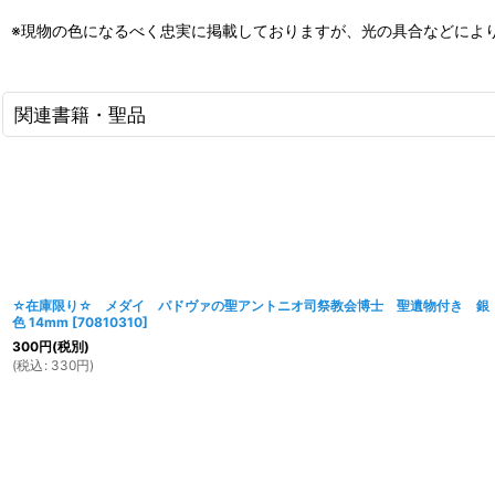
※現物の色になるべく忠実に掲載しておりますが、光の具合などによ
関連書籍・聖品
☆在庫限り☆ メダイ パドヴァの聖アントニオ司祭教会博士 聖遺物付き 銀
色 14mm
[
70810310
]
300
円
(税別)
(
税込
:
330
円
)