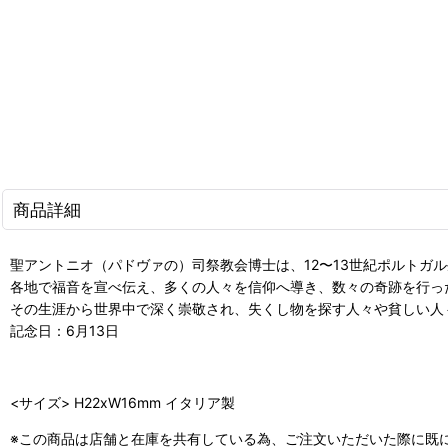
商品詳細
聖アントニオ（パドヴァの）司祭教会博士は、12〜13世紀ポルト
各地で福音を宣べ伝え、多くの人々を信仰へ導き、数々の奇跡を行っ
その生涯から世界中で深く崇敬され、失くし物を探す人々や貧しい人
記念日：6月13日
<サイズ> H22xW16mm イタリア製
※この商品は店舗と在庫を共有している為、ご注文いただいた際に既