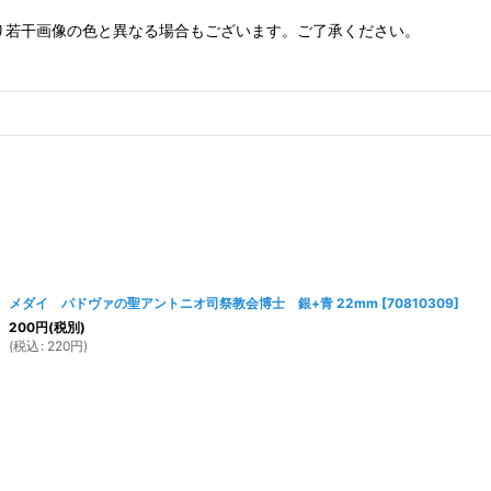
り若干画像の色と異なる場合もございます。ご了承ください。
メダイ パドヴァの聖アントニオ司祭教会博士 銀+青 22mm
[
70810309
]
200
円
(税別)
(
税込
:
220
円
)