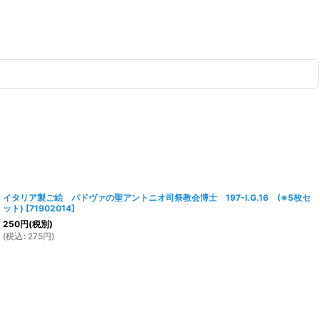
イタリア製ご絵 パドヴァの聖アントニオ司祭教会博士 197-I.G.16 (※5枚セ
ット)
[
71902014
]
250
円
(税別)
(
税込
:
275
円
)