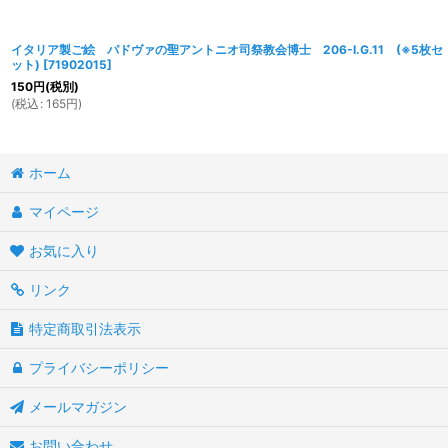
イタリア製ご絵 パドヴァの聖アントニオ司祭教会博士 206-I.G.11 (※5枚セ
ット)
[
71902015
]
150
円
(税別)
(
税込
:
165
円
)
ホーム
マイページ
お気に入り
リンク
特定商取引法表示
プライバシーポリシー
メールマガジン
お問い合わせ