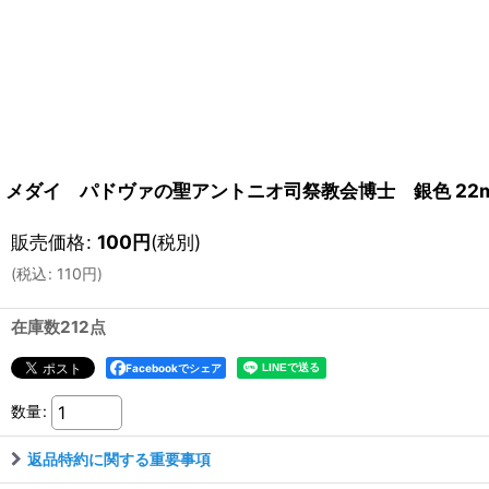
メダイ パドヴァの聖アントニオ司祭教会博士 銀色 22
販売価格
:
100
円
(税別)
(
税込
:
110
円
)
在庫数212点
Facebookでシェア
数量
:
返品特約に関する重要事項