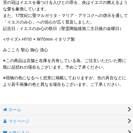
茨の冠はイエスを傷つける人びとの罪を、炎はイエスの燃えるよう
な愛を象徴しています。
また、17世紀に聖マルガリタ・マリア・アラコクへの啓示を通して
「イエスのみ心」への信心が広く普及しました。
記念日：イエスのみ心の祭日（聖霊降臨後第二主日後の金曜日）
<サイズ> H110 × W70mm イタリア製
みこころ 聖心 御心 清心
※この商品は店舗と在庫を共有している為、ご注文いただいた際に
既に品切れの場合もございます。予めご了承ください。
※現物の色になるべく忠実に掲載しておりますが、光の具合などに
より若干画像の色と異なる場合もございます。ご了承ください。
ホーム
マイページ
お気に入り