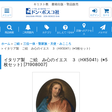
キリスト教 書籍出版・聖品販売
メニュー
ログイン
カート
店舗へのアクセ
商品検索
ご利用案内
カテゴリ
おしえて！Q＆A
メルマガ
ス
ホーム
>
ご絵
>
三位一体・聖家族・天使・みこころ
>
イタリア製 ご絵 み心のイエス ３（HX5041）(※5枚セット)
イタリア製 ご絵 み心のイエス ３（HX5041）(※5
枚セット)
[
71908007
]