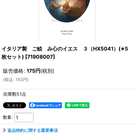
イタリア製 ご絵 み心のイエス ３（HX5041）(※5
枚セット)
[
71908007
]
販売価格
:
175
円
(税別)
(
税込
:
193
円
)
在庫数51点
Facebookでシェア
数量
:
返品特約に関する重要事項