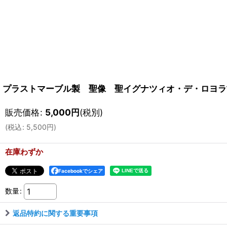
プラストマーブル製 聖像 聖イグナツィオ・デ・ロヨラ
販売価格
:
5,000
円
(税別)
(
税込
:
5,500
円
)
在庫わずか
Facebookでシェア
数量
:
返品特約に関する重要事項