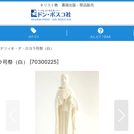
キリスト教 書籍出版・聖品販売
カテゴリ
おしえて！Q＆A
ナツィオ・デ・ロヨラ司祭（白）
ラ司祭（白）
[
70300225
]