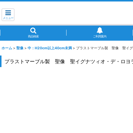
メニュー
商品検索
ご利用案内
ホーム
>
聖像
>
中：H20cm以上40cm未満
>
プラストマーブル製 聖像 聖イグ
プラストマーブル製 聖像 聖イグナツィオ・デ・ロヨ