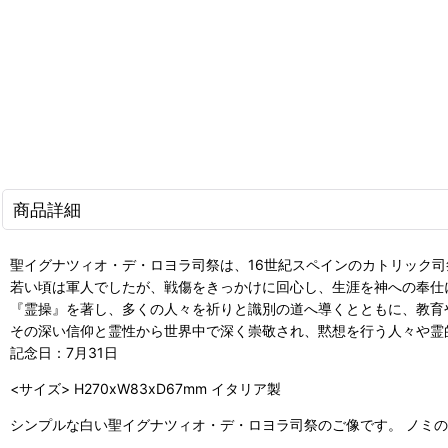
商品詳細
聖イグナツィオ・デ・ロヨラ司祭は、16世紀スペインのカトリック
若い頃は軍人でしたが、戦傷をきっかけに回心し、生涯を神への奉仕
『霊操』を著し、多くの人々を祈りと識別の道へ導くとともに、教育
その深い信仰と霊性から世界中で深く崇敬され、黙想を行う人々や霊
記念日：7月31日
<サイズ> H270xW83xD67mm イタリア製
シンプルな白い聖イグナツィオ・デ・ロヨラ司祭のご像です。 ノミ