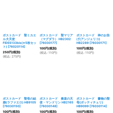
ポストカード 聖ミカエ
ポストカード 聖マリア
ポストカード 神のお告
ル大天使
（マグダラ） HB2302
げ(アンジェリコ)
FIDES133bis(※5枚セッ
[
76030177
]
HB2289
[
76030171
]
ト)
[
76020114
]
100
円
(税別)
100
円
(税別)
250
円
(税別)
(
税込
:
110
円
)
(
税込
:
110
円
)
(
税込
:
275
円
)
ポストカード 聖母の結
ポストカード 奏楽の天
ポストカード 書物の聖
婚(ラファエロ) HB9105
使・マンドリン HB2165
母(ボッティチェリ)
[
76030150
]
[
76030148
]
HB9099
[
76030114
]
100
円
(税別)
100
円
(税別)
100
円
(税別)