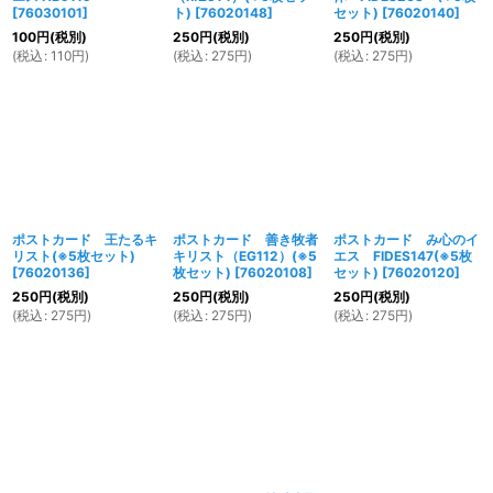
[
76030101
]
ト)
[
76020148
]
セット)
[
76020140
]
100
円
(税別)
250
円
(税別)
250
円
(税別)
(
税込
:
110
円
)
(
税込
:
275
円
)
(
税込
:
275
円
)
ポストカード 王たるキ
ポストカード 善き牧者
ポストカード み心のイ
リスト(※5枚セット)
キリスト（EG112）(※5
エス FIDES147(※5枚
[
76020136
]
枚セット)
[
76020108
]
セット)
[
76020120
]
250
円
(税別)
250
円
(税別)
250
円
(税別)
(
税込
:
275
円
)
(
税込
:
275
円
)
(
税込
:
275
円
)