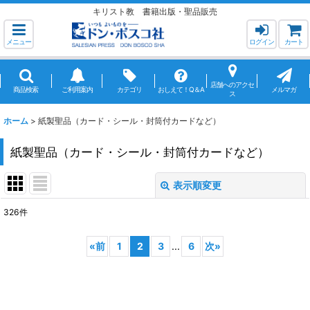
キリスト教 書籍出版・聖品販売
メニュー
ログイン
カート
店舗へのアクセ
商品検索
ご利用案内
カテゴリ
おしえて！Q＆A
メルマガ
ス
ホーム
>
紙製聖品（カード・シール・封筒付カードなど）
紙製聖品（カード・シール・封筒付カードなど）
表示順変更
閉じる
326
件
サブカテゴリ
:
«
前
1
2
3
...
6
次
»
表示数
:
並び順
: