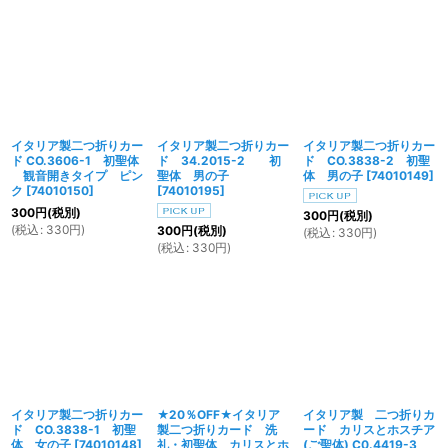
イタリア製二つ折りカー
イタリア製二つ折りカー
イタリア製二つ折りカー
ド CO.3606-1 初聖体
ド 34.2015-2 初
ド CO.3838-2 初聖
観音開きタイプ ピン
聖体 男の子
体 男の子
[
74010149
]
ク
[
74010150
]
[
74010195
]
300
円
(税別)
300
円
(税別)
(
税込
:
330
円
)
300
円
(税別)
(
税込
:
330
円
)
(
税込
:
330
円
)
イタリア製二つ折りカー
★20％OFF★イタリア
イタリア製 二つ折りカ
ド CO.3838-1 初聖
製二つ折りカード 洗
ード カリスとホスチア
体 女の子
[
74010148
]
礼・初聖体 カリスとホ
(ご聖体) C0.4419-3