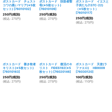
ポストカード チェスト
ポストカード 扶助者聖
ポストカード イエスと
コワの黒いマリア(※5枚
母(※5枚セット)
子供たち(137C-22)
セット)
[
76010102
]
[
76010109
]
（※5枚セット）
[
76010117
]
250
円
(税別)
250
円
(税別)
250
円
(税別)
(
税込
:
275
円
)
(
税込
:
275
円
)
(
税込
:
275
円
)
ポストカード 善き牧者
ポストカード 復活のキ
ポストカード 天使(ラ
キリスト(※5枚セット)
リスト FIDES192(※5
ファエロ) HB9009
[
76010163
]
枚セット)
[
76020146
]
[
76030120
]
250
円
(税別)
250
円
(税別)
100
円
(税別)
(
税込
:
275
円
)
(
税込
:
275
円
)
(
税込
:
110
円
)