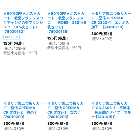
★50％OFF★ポストカ
★50％OFF★ポストカ
イタリア製二つ折りカー
ード 教皇フランシスコ
ード 教皇フランシス
ド 堅信 CRESIMA
とアッシジの聖フランシ
コ FIDES 338(※5
CR.2820-1 エンボス
スコ (※5枚セット)
枚セット)
加工
[
74010210
]
[
76020152
]
[
76020156
]
300
円
(税別)
125
円
(税別)
(
税込
:
330
円
)
(
税込
:
138
円
)
125
円
(税別)
希望小売価格
:
250
円
(
税込
:
138
円
)
希望小売価格
:
250
円
イタリア製二つ折りカー
イタリア製二つ折りカー
イタリア製二つ折りカー
ド 堅信 CRESIMA
ド 堅信 CRESIMA
ド CO.3606-1 初聖体
CR.3139-2 男の子
CR.3139-1 女の子
観音開きタイプ ブル
[
74010209
]
[
74010208
]
ー
[
74010151
]
300
円
(税別)
300
円
(税別)
300
円
(税別)
(
税込
:
330
円
)
(
税込
:
330
円
)
(
税込
:
330
円
)