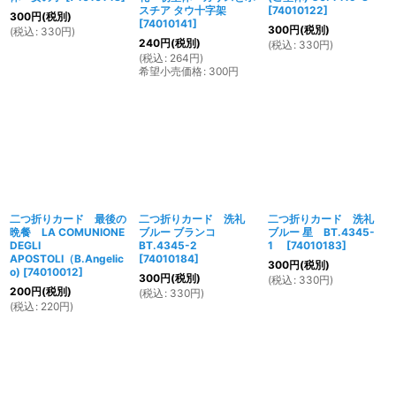
スチア タウ十字架
[
74010122
]
300
円
(税別)
[
74010141
]
300
円
(税別)
(
税込
:
330
円
)
240
円
(税別)
(
税込
:
330
円
)
(
税込
:
264
円
)
希望小売価格
:
300
円
二つ折りカード 最後の
二つ折りカード 洗礼
二つ折りカード 洗礼
晩餐 LA COMUNIONE
ブルー ブランコ
ブルー 星 BT.4345-
DEGLI
BT.4345-2
1
[
74010183
]
APOSTOLI（B.Angelic
[
74010184
]
300
円
(税別)
o)
[
74010012
]
300
円
(税別)
(
税込
:
330
円
)
200
円
(税別)
(
税込
:
330
円
)
(
税込
:
220
円
)