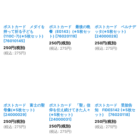
絞り込む
ポストカード メダイを
ポストカード 最後の晩
ポストカード ベルナデ
持って祈る子ども
餐（EG143）(※5枚セッ
ッタ(※5枚セット)
(110C-7)(※5枚セット)
ト)
[
76020119
]
[
24000028
]
[
76010145
]
250
円
(税別)
250
円
(税別)
250
円
(税別)
(
税込
:
275
円
)
(
税込
:
275
円
)
(
税込
:
275
円
)
ポストカード 富士の聖
ポストカード 「聖」信
ポストカード 受胎告
母像(※5枚セット)
仰を伝え続けてきた人々
知 FIDES142 (※5枚セ
[
24000029
]
(※5枚セット)
ット)
[
76020118
]
[
24000031
]
250
円
(税別)
250
円
(税別)
250
円
(税別)
(
税込
:
275
円
)
(
税込
:
275
円
)
(
税込
:
275
円
)