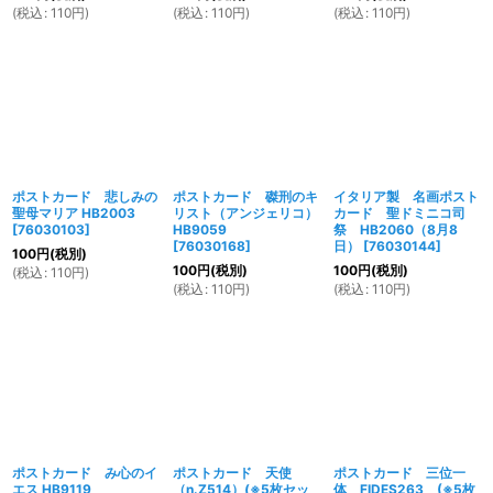
(
税込
:
110
円
)
(
税込
:
110
円
)
(
税込
:
110
円
)
ポストカード 悲しみの
ポストカード 磔刑のキ
イタリア製 名画ポスト
聖母マリア HB2003
リスト（アンジェリコ）
カード 聖ドミニコ司
[
76030103
]
HB9059
祭 HB2060（8月8
[
76030168
]
日）
[
76030144
]
100
円
(税別)
100
円
(税別)
100
円
(税別)
(
税込
:
110
円
)
(
税込
:
110
円
)
(
税込
:
110
円
)
ポストカード み心のイ
ポストカード 天使
ポストカード 三位一
エス HB9119
（n.Z514）(※5枚セッ
体 FIDES263 (※5枚