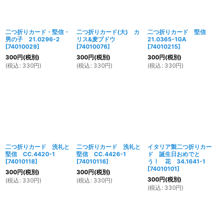
二つ折りカード・堅信・
二つ折りカード(大) カ
二つ折りカード 堅信
男の子 21.0296-2
リス&麦ブドウ
21.0365-1GA
[
74010029
]
[
74010076
]
[
74010215
]
300
円
(税別)
300
円
(税別)
300
円
(税別)
(
税込
:
330
円
)
(
税込
:
330
円
)
(
税込
:
330
円
)
二つ折りカード 洗礼と
二つ折りカード 洗礼と
イタリア製二つ折りカー
堅信 CC.4420-1
堅信 CC.4426-1
ド 誕生日おめでと
[
74010118
]
[
74010116
]
う！ 花 34.1641-1
[
74010101
]
300
円
(税別)
300
円
(税別)
300
円
(税別)
(
税込
:
330
円
)
(
税込
:
330
円
)
(
税込
:
330
円
)