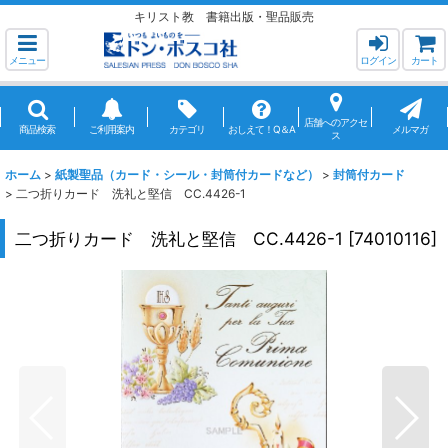
キリスト教 書籍出版・聖品販売
メニュー
ログイン
カート
店舗へのアクセ
商品検索
ご利用案内
カテゴリ
おしえて！Q＆A
メルマガ
ス
ホーム
>
紙製聖品（カード・シール・封筒付カードなど）
>
封筒付カード
>
二つ折りカード 洗礼と堅信 CC.4426-1
二つ折りカード 洗礼と堅信 CC.4426-1
[
74010116
]