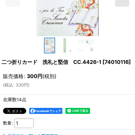
二つ折りカード 洗礼と堅信 CC.4426-1
[
74010116
]
販売価格
:
300
円
(税別)
(
税込
:
330
円
)
在庫数14点
Facebookでシェア
数量
: