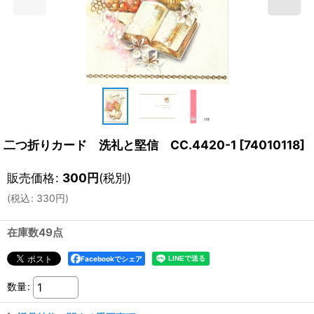
二つ折りカード 洗礼と堅信 CC.4420-1
[
74010118
]
販売価格
:
300
円
(税別)
(
税込
:
330
円
)
在庫数49点
Facebookでシェア
数量
: