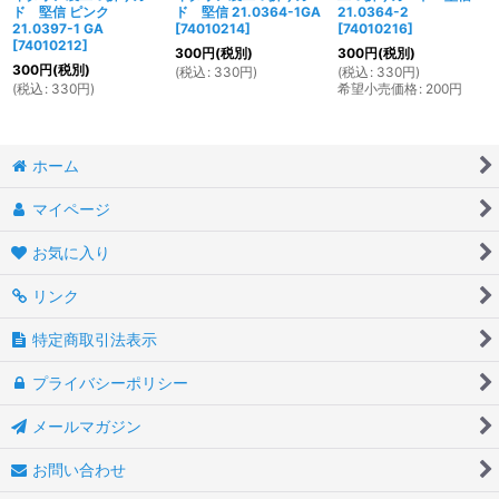
ド 堅信 ピンク
ド 堅信 21.0364-1GA
21.0364-2
21.0397-1 GA
[
74010214
]
[
74010216
]
[
74010212
]
300
円
(税別)
300
円
(税別)
300
円
(税別)
(
税込
:
330
円
)
(
税込
:
330
円
)
(
税込
:
330
円
)
希望小売価格
:
200
円
ホーム
マイページ
お気に入り
リンク
特定商取引法表示
プライバシーポリシー
メールマガジン
お問い合わせ