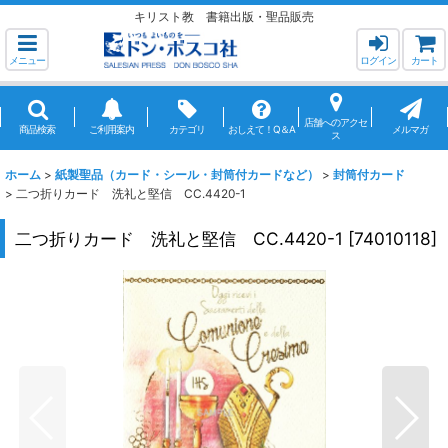
キリスト教 書籍出版・聖品販売
メニュー
ログイン
カート
店舗へのアクセ
商品検索
ご利用案内
カテゴリ
おしえて！Q＆A
メルマガ
ス
ホーム
>
紙製聖品（カード・シール・封筒付カードなど）
>
封筒付カード
>
二つ折りカード 洗礼と堅信 CC.4420-1
二つ折りカード 洗礼と堅信 CC.4420-1
[
74010118
]