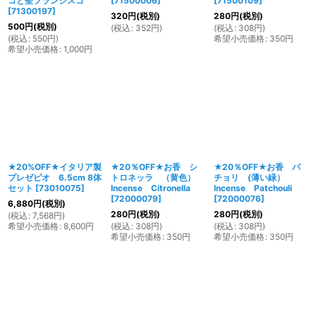
コと聖フランシスコ
[
71500006
]
[
71500109
]
[
71300197
]
320
円
(税別)
280
円
(税別)
500
円
(税別)
(
税込
:
352
円
)
(
税込
:
308
円
)
(
税込
:
550
円
)
希望小売価格
:
350
円
希望小売価格
:
1,000
円
★20%OFF★イタリア製
★20％OFF★お香 シ
★20％OFF★お香 パ
プレゼピオ 6.5cm 8体
トロネッラ （黄色）
チョリ (薄い緑）
セット
[
73010075
]
Incense Citronella
Incense Patchouli
[
72000079
]
[
72000076
]
6,880
円
(税別)
280
円
(税別)
280
円
(税別)
(
税込
:
7,568
円
)
希望小売価格
:
8,600
円
(
税込
:
308
円
)
(
税込
:
308
円
)
希望小売価格
:
350
円
希望小売価格
:
350
円