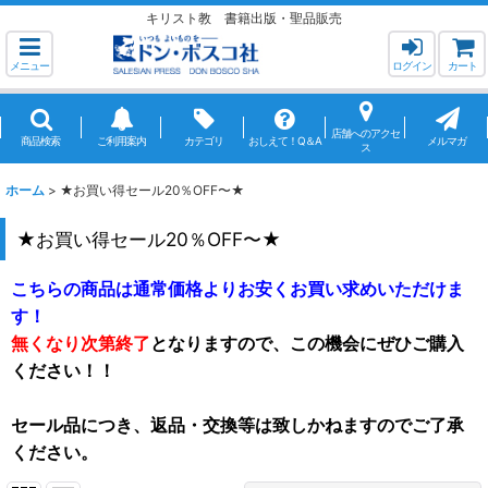
キリスト教 書籍出版・聖品販売
メニュー
ログイン
カート
店舗へのアクセ
商品検索
ご利用案内
カテゴリ
おしえて！Q＆A
メルマガ
ス
ホーム
>
★お買い得セール20％OFF〜★
★お買い得セール20％OFF〜★
こちらの商品は通常価格よりお安くお買い求めいただけま
す！
無くなり次第終了
となりますので、この機会にぜひご購入
ください！！
セール品につき、返品・交換等は致しかねますのでご了承
ください。