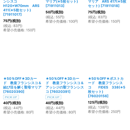
ンシスコ
マリア(※5枚セット)
マリア ARS 417(※5枚
H120×W70mm ARS
[
71911013
]
セット)
[
71911018
]
411(※5枚セット)
50
円
(税別)
75
円
(税別)
[
71911017
]
(
税込
:
55
円
)
(
税込
:
83
円
)
75
円
(税別)
希望小売価格
:
100
円
希望小売価格
:
150
円
(
税込
:
83
円
)
希望小売価格
:
150
円
★50％OFF★3Dカー
★50％OFF★3Dカー
★50％OFF★ポストカ
ド 教皇フランシスコ＆
ド 教皇フランシスコ＆
ード 教皇フランシス
結び目を解く聖母マリア
アッシジの聖フランシス
コ FIDES 338(※5
[
76020390
]
コ
[
76020391
]
枚セット)
[
76020156
]
125
円
(税別)
40
円
(税別)
40
円
(税別)
(
税込
:
138
円
)
(
税込
:
44
円
)
(
税込
:
44
円
)
希望小売価格
:
250
円
希望小売価格
:
80
円
希望小売価格
:
80
円