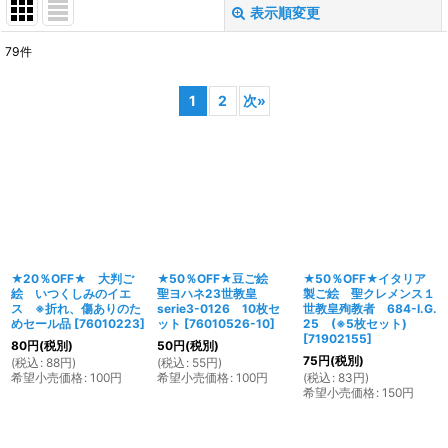
表示順変更
閉じる
79
件
表示数
:
1
2
次
»
並び順
:
絞り込む
★20％OFF★ 大判ご
★50％OFF★豆ご絵
★50％OFF★イタリア
絵 いつくしみのイエ
聖ヨハネ23世教皇
製ご絵 聖クレメンス１
ス ※折れ、傷ありのた
serie3-0126 10枚セ
世教皇殉教者 684-I.G.
めセール品
[
76010223
]
ット
[
76010526-10
]
25 (※5枚セット)
[
71902155
]
80
円
(税別)
50
円
(税別)
75
円
(税別)
(
税込
:
88
円
)
(
税込
:
55
円
)
希望小売価格
:
100
円
希望小売価格
:
100
円
(
税込
:
83
円
)
希望小売価格
:
150
円