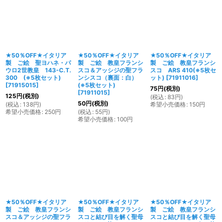
★50％OFF★イタリア
★50％OFF★イタリア
★50％OFF★イタリア
製 ご絵 聖ヨハネ・パ
製 ご絵 教皇フランシ
製 ご絵 教皇フランシ
ウロ2世教皇 143-C.T.
スコ＆アッシジの聖フラ
スコ ARS 410(※5枚セ
300 (※5枚セット)
ンシスコ（裏面：白）
ット)
[
71911016
]
[
71915015
]
(※5枚セット)
75
円
(税別)
[
71911015
]
125
円
(税別)
(
税込
:
83
円
)
50
円
(税別)
(
税込
:
138
円
)
希望小売価格
:
150
円
希望小売価格
:
250
円
(
税込
:
55
円
)
希望小売価格
:
100
円
★50％OFF★イタリア
★50％OFF★イタリア
★50％OFF★イタリア
製 ご絵 教皇フランシ
製 ご絵 教皇フランシ
製 ご絵 教皇フランシ
スコ＆アッシジの聖フラ
スコと結び目を解く聖母
スコと結び目を解く聖母