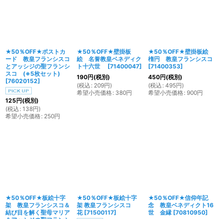
★50％OFF★ポストカ
★50％OFF★壁掛板
★50％OFF★壁掛板絵
ード 教皇フランシスコ
絵 名誉教皇ベネディク
楕円 教皇フランシスコ
とアッシジの聖フランシ
ト十六世
[
71400047
]
[
71400353
]
スコ (※5枚セット)
190
円
(税別)
450
円
(税別)
[
76020152
]
(
税込
:
209
円
)
(
税込
:
495
円
)
希望小売価格
:
380
円
希望小売価格
:
900
円
125
円
(税別)
(
税込
:
138
円
)
希望小売価格
:
250
円
★50％OFF★板絵十字
★50％OFF★板絵十字
★50％OFF★信仰年記
架 教皇フランシスコ＆
架 教皇フランシスコ
念 教皇ベネディクト16
結び目を解く聖母マリア
花
[
71500117
]
世 金縁
[
70810950
]