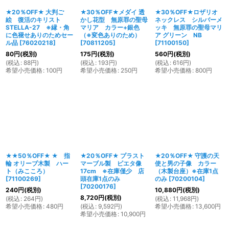
★20％OFF★ 大判ご
★30％OFF★メダイ 透
★30％OFF★ロザリオ
絵 復活のキリスト
かし花型 無原罪の聖母
ネックレス シルバーメ
STELLA-27 ※縁・角
マリア カラー+銀色
ッキ 無原罪の聖母マリ
に色褪せありのためセー
（※変色ありのため）
ア グリーン NB
ル品
[
76020218
]
[
70811205
]
[
71100150
]
80
円
(税別)
175
円
(税別)
560
円
(税別)
(
税込
:
88
円
)
(
税込
:
193
円
)
(
税込
:
616
円
)
希望小売価格
:
100
円
希望小売価格
:
250
円
希望小売価格
:
800
円
★★50％OFF★ ★ 指
★20％OFF★ プラスト
★20％OFF★ 守護の天
輪 オリーブ木製 ハー
マーブル製 ピエタ像
使と男の子像 カラー
ト（みこころ）
17cm ※在庫僅少 店
（木製台座）※在庫1点
[
71100269
]
頭在庫1点のみ
のみ
[
70200104
]
[
70200176
]
240
円
(税別)
10,880
円
(税別)
8,720
円
(税別)
(
税込
:
264
円
)
(
税込
:
11,968
円
)
希望小売価格
:
480
円
(
税込
:
9,592
円
)
希望小売価格
:
13,600
円
希望小売価格
:
10,900
円