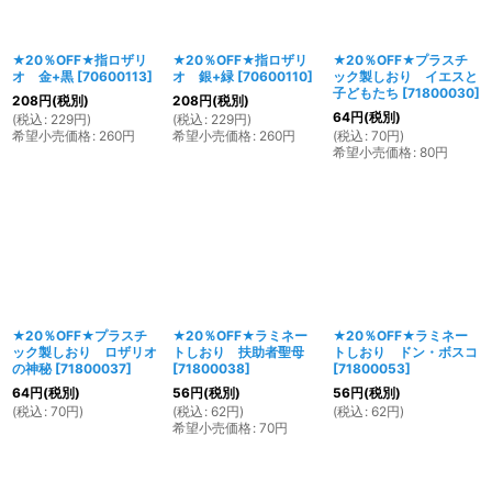
★20％OFF★指ロザリ
★20％OFF★指ロザリ
★20％OFF★プラスチ
オ 金+黒
[
70600113
]
オ 銀+緑
[
70600110
]
ック製しおり イエスと
子どもたち
[
71800030
]
208
円
(税別)
208
円
(税別)
64
円
(税別)
(
税込
:
229
円
)
(
税込
:
229
円
)
希望小売価格
:
260
円
希望小売価格
:
260
円
(
税込
:
70
円
)
希望小売価格
:
80
円
★20％OFF★プラスチ
★20％OFF★ラミネー
★20％OFF★ラミネー
ック製しおり ロザリオ
トしおり 扶助者聖母
トしおり ドン・ボスコ
の神秘
[
71800037
]
[
71800038
]
[
71800053
]
64
円
(税別)
56
円
(税別)
56
円
(税別)
(
税込
:
70
円
)
(
税込
:
62
円
)
(
税込
:
62
円
)
希望小売価格
:
70
円