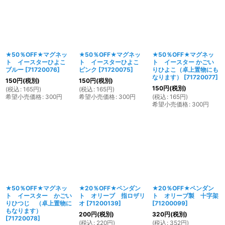
★50％OFF★マグネッ
★50％OFF★マグネッ
★50％OFF★マグネッ
ト イースターひよこ
ト イースターひよこ
ト イースター かごい
ブルー
[
71720076
]
ピンク
[
71720075
]
りひよこ（卓上置物にも
なります）
[
71720077
]
150
円
(税別)
150
円
(税別)
150
円
(税別)
(
税込
:
165
円
)
(
税込
:
165
円
)
希望小売価格
:
300
円
希望小売価格
:
300
円
(
税込
:
165
円
)
希望小売価格
:
300
円
★50％OFF★マグネッ
★20％OFF★ペンダン
★20％OFF★ペンダン
ト イースター かごい
ト オリーブ 指ロザリ
ト オリーブ製 十字架
りひつじ （卓上置物に
オ
[
71200139
]
[
71200099
]
もなります）
200
円
(税別)
320
円
(税別)
[
71720078
]
(
税込
:
220
円
)
(
税込
:
352
円
)