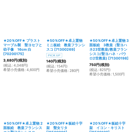
★20％OFF★ プラスト
★50％OFF★卓上置物
★50％OFF★卓上置物 3
マーブル製 聖ヨセフと
ミニ板絵 教皇フランシ
面板絵 3教皇（聖ヨハ
幼子像 16cm 白
スコ
[
71300269
]
ネ23世教皇/教皇フラン
[
70200175
]
シスコ/聖ヨハネ・パウ
ロ2世教皇)
[
71300198
]
3,680
円
(税別)
140
円
(税別)
750
円
(税別)
(
税込
:
4,048
円
)
(
税込
:
154
円
)
希望小売価格
:
4,600
円
(
税込
:
825
円
)
希望小売価格
:
280
円
希望小売価格
:
1,500
円
★50％OFF★卓上置物 2
★20％OFF★板絵十字
★20％OFF★板絵十字
面板絵 教皇フランシス
架 聖女リタ
架 イコン・キリスト