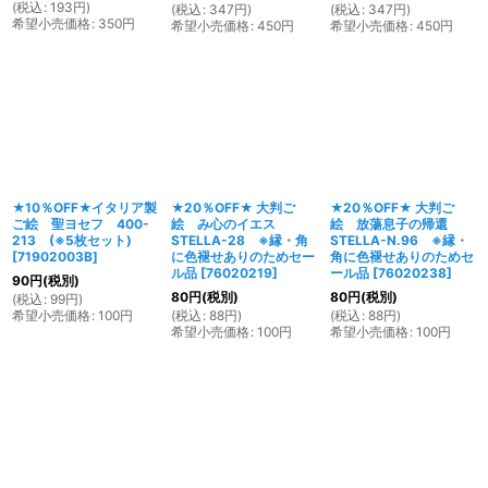
(
税込
:
193
円
)
(
税込
:
347
円
)
(
税込
:
347
円
)
希望小売価格
:
350
円
希望小売価格
:
450
円
希望小売価格
:
450
円
★10％OFF★イタリア製
★20％OFF★ 大判ご
★20％OFF★ 大判ご
ご絵 聖ヨセフ 400-
絵 み心のイエス
絵 放蕩息子の帰還
213 (※5枚セット)
STELLA-28 ※縁・角
STELLA-N.96 ※縁・
[
71902003B
]
に色褪せありのためセー
角に色褪せありのためセ
ル品
[
76020219
]
ール品
[
76020238
]
90
円
(税別)
80
円
(税別)
80
円
(税別)
(
税込
:
99
円
)
希望小売価格
:
100
円
(
税込
:
88
円
)
(
税込
:
88
円
)
希望小売価格
:
100
円
希望小売価格
:
100
円