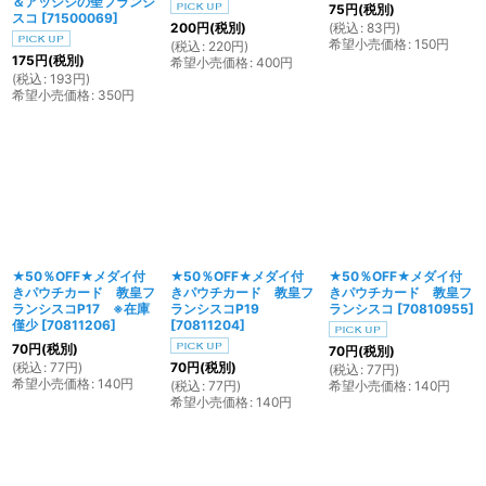
＆アッシジの聖フランシ
75
円
(税別)
スコ
[
71500069
]
(
税込
:
83
円
)
200
円
(税別)
希望小売価格
:
150
円
(
税込
:
220
円
)
175
円
(税別)
希望小売価格
:
400
円
(
税込
:
193
円
)
希望小売価格
:
350
円
★50％OFF★メダイ付
★50％OFF★メダイ付
★50％OFF★メダイ付
きパウチカード 教皇フ
きパウチカード 教皇フ
きパウチカード 教皇フ
ランシスコP17 ※在庫
ランシスコP19
ランシスコ
[
70810955
]
僅少
[
70811206
]
[
70811204
]
70
円
(税別)
70
円
(税別)
(
税込
:
77
円
)
70
円
(税別)
(
税込
:
77
円
)
希望小売価格
:
140
円
(
税込
:
77
円
)
希望小売価格
:
140
円
希望小売価格
:
140
円