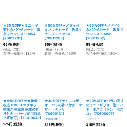
★50％OFF★ミニ十字
★50％OFF★メダイ付
★50％OFF★メダイ付
架付きパウチカード 教
きパウチカード 教皇フ
きパウチカード 教皇フ
皇フランシスコ M54
ランシスコ M56
ランシスコ M55
[
70811201
]
[
70811203
]
[
70811202
]
65
円
(税別)
65
円
(税別)
65
円
(税別)
(
税込
:
72
円
)
(
税込
:
72
円
)
(
税込
:
72
円
)
希望小売価格
:
130
円
希望小売価格
:
130
円
希望小売価格
:
130
円
★☆50%OFF☆★特価！
★30%OFF★ミニロザリ
★30%OFF★バラの香り
税込￥193★マグネット
オ バラの香り付き マ
のミニロザリオ 聖ヨハ
型抜き 聖家族 家族の祈
ザー・テレサ
ネ・ボスコ（ドン・ボス
り付き（パーツ使用時卓
[
70600131
]
コ）
[
70600007
]
上置物可）
[
73010549
]
175
円
(税別)
315
円
(税別)
315
円
(税別)