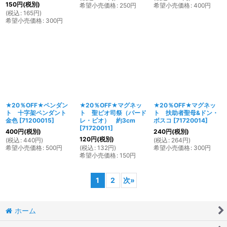
150
円
(税別)
希望小売価格
:
250
円
希望小売価格
:
400
円
(
税込
:
165
円
)
希望小売価格
:
300
円
★20％OFF★ペンダン
★20％OFF★マグネッ
★20％OFF★マグネッ
ト 十字架ペンダント
ト 聖ピオ司祭（パード
ト 扶助者聖母&ドン・
金色
[
71200015
]
レ・ピオ） 約3cm
ボスコ
[
71720014
]
[
71720011
]
400
円
(税別)
240
円
(税別)
120
円
(税別)
(
税込
:
440
円
)
(
税込
:
264
円
)
希望小売価格
:
500
円
(
税込
:
132
円
)
希望小売価格
:
300
円
希望小売価格
:
150
円
1
2
次
»
ホーム