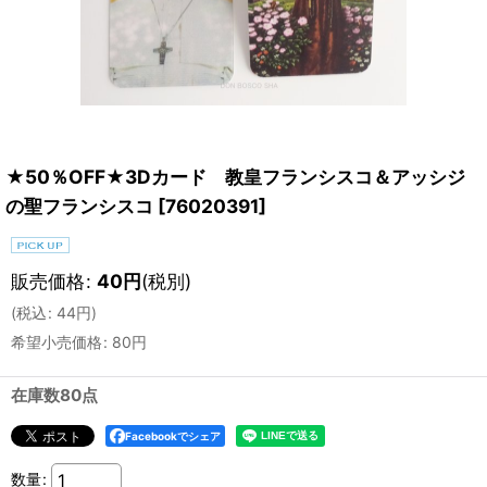
★50％OFF★3Dカード 教皇フランシスコ＆アッシジ
の聖フランシスコ
[
76020391
]
販売価格
:
40
円
(税別)
(
税込
:
44
円
)
希望小売価格
:
80
円
在庫数80点
Facebookでシェア
数量
: