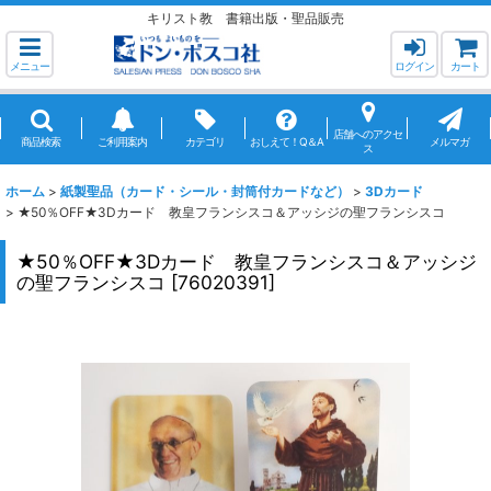
キリスト教 書籍出版・聖品販売
メニュー
ログイン
カート
店舗へのアクセ
商品検索
ご利用案内
カテゴリ
おしえて！Q＆A
メルマガ
ス
ホーム
>
紙製聖品（カード・シール・封筒付カードなど）
>
3Dカード
>
★50％OFF★3Dカード 教皇フランシスコ＆アッシジの聖フランシスコ
★50％OFF★3Dカード 教皇フランシスコ＆アッシジ
の聖フランシスコ
[
76020391
]