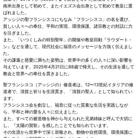
南米出身として初めて、またイエズス会出身として初めて教皇に選
ばれました。
アッシジの聖フランシスコにちなみ「フランシスコ」の名を選び、
貧しい人々への奉仕、平和の実現、環境保護、諸宗教との対話に力
を注ぎました。
また、「いつくしみの特別聖年」の開催や教皇回勅『ラウダート・
シ』などを通して、現代社会に福音のメッセージを力強く伝えまし
た。
その謙遜と慈愛に満ちた姿勢は、世界中の多くの人々に深い影響を
与えています。2025年4月21日に88歳で帰天し、その生涯を通して
教会と世界への奉仕を貫きました。
聖フランシスコ（アッシジの）修道者は、12〜13世紀イタリアの修
道者で、清貧と祈りを生涯貫き、「清貧の聖人」として知られてい
ます。
フランシスコ会を創立し、福音に従った質素な生活を実践しなが
ら、平和と神の愛を人々に伝えました。
また、すべての被造物を神から与えられた兄弟姉妹と呼んで大切に
し、『太陽の賛歌』を残したことでも知られています。
その生涯から世界中で深く崇敬され、動物や自然環境、環境保護に