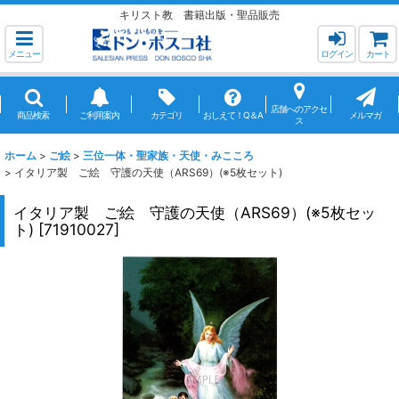
キリスト教 書籍出版・聖品販売
メニュー
ログイン
カート
店舗へのアクセ
商品検索
ご利用案内
カテゴリ
おしえて！Q＆A
メルマガ
ス
ホーム
>
ご絵
>
三位一体・聖家族・天使・みこころ
>
イタリア製 ご絵 守護の天使（ARS69）(※5枚セット)
イタリア製 ご絵 守護の天使（ARS69）(※5枚セッ
ト)
[
71910027
]