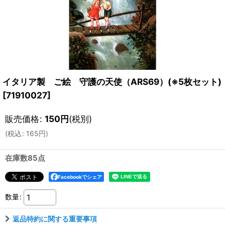
イタリア製 ご絵 守護の天使（ARS69）(※5枚セット)
[
71910027
]
販売価格
:
150
円
(税別)
(
税込
:
165
円
)
在庫数85点
Facebookでシェア
数量
:
返品特約に関する重要事項