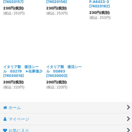
[
74020157
]
[
74020156
]
P.A6423-3
[
74020162
]
230
円
(税別)
230
円
(税別)
230
円
(税別)
(
税込
:
253
円
)
(
税込
:
253
円
)
(
税込
:
253
円
)
イタリア製 復活シー
イタリア製 復活シー
ル EG279 ※在庫僅少
ル EG863
[
74030018
]
[
74030003
]
200
円
(税別)
200
円
(税別)
(
税込
:
220
円
)
(
税込
:
220
円
)
ホーム
マイページ
お気に入り