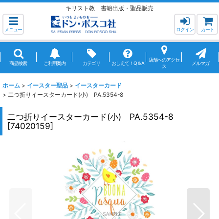
キリスト教 書籍出版・聖品販売
メニュー
ログイン
カート
店舗へのアクセ
商品検索
ご利用案内
カテゴリ
おしえて！Q＆A
メルマガ
ス
ホーム
>
イースター聖品
>
イースターカード
>
二つ折りイースターカード(小) PA.5354-8
二つ折りイースターカード(小) PA.5354-8
[
74020159
]