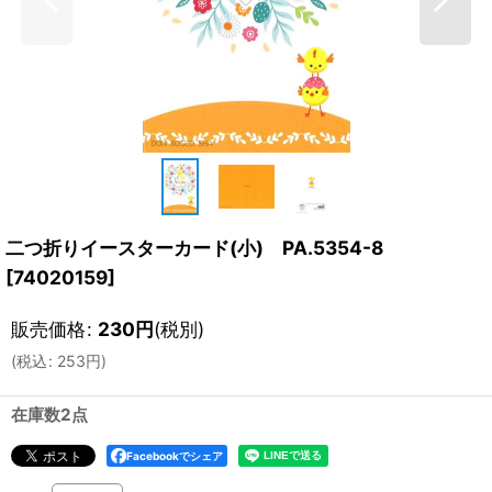
二つ折りイースターカード(小) PA.5354-8
[
74020159
]
販売価格
:
230
円
(税別)
(
税込
:
253
円
)
在庫数2点
Facebookでシェア