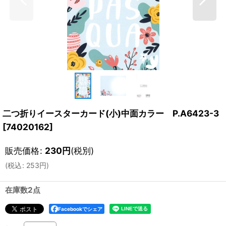
二つ折りイースターカード(小)中面カラー P.A6423-3
[
74020162
]
販売価格
:
230
円
(税別)
(
税込
:
253
円
)
在庫数2点
Facebookでシェア