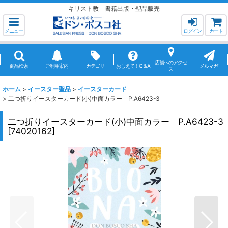
キリスト教 書籍出版・聖品販売
メニュー
ログイン
カート
店舗へのアクセ
商品検索
ご利用案内
カテゴリ
おしえて！Q＆A
メルマガ
ス
ホーム
>
イースター聖品
>
イースターカード
>
二つ折りイースターカード(小)中面カラー P.A6423-3
二つ折りイースターカード(小)中面カラー P.A6423-3
[
74020162
]