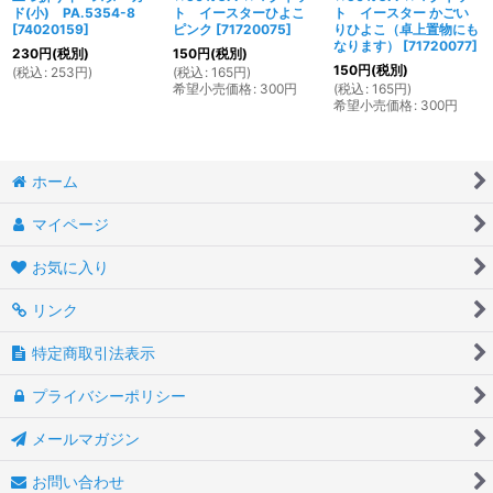
ド(小) PA.5354-8
ト イースターひよこ
ト イースター かごい
[
74020159
]
ピンク
[
71720075
]
りひよこ（卓上置物にも
なります）
[
71720077
]
230
円
(税別)
150
円
(税別)
150
円
(税別)
(
税込
:
253
円
)
(
税込
:
165
円
)
希望小売価格
:
300
円
(
税込
:
165
円
)
希望小売価格
:
300
円
ホーム
マイページ
お気に入り
リンク
特定商取引法表示
プライバシーポリシー
メールマガジン
お問い合わせ