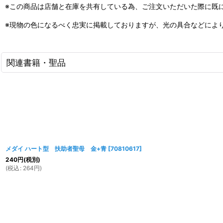
※この商品は店舗と在庫を共有している為、ご注文いただいた際に既
※現物の色になるべく忠実に掲載しておりますが、光の具合などによ
関連書籍・聖品
メダイ ハート型 扶助者聖母 金+青
[
70810617
]
240
円
(税別)
(
税込
:
264
円
)