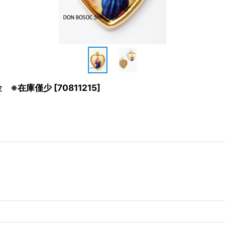
金 ※在庫僅少
[
70811215
]