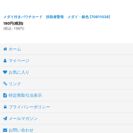
メダイ付きパウチカード 扶助者聖母 メダイ・銀色
[
70811038
]
180
円
(税別)
(
税込
:
198
円
)
ホーム
マイページ
お気に入り
リンク
特定商取引法表示
プライバシーポリシー
メールマガジン
お問い合わせ