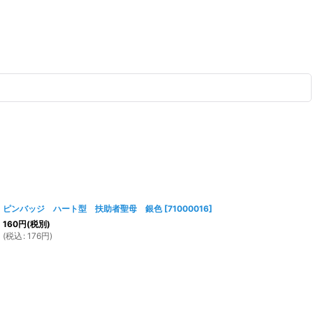
ピンバッジ ハート型 扶助者聖母 銀色
[
71000016
]
160
円
(税別)
(
税込
:
176
円
)