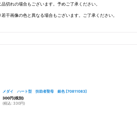
に品切れの場合もございます。予めご了承ください。
り若干画像の色と異なる場合もございます。ご了承ください。
メダイ ハート型 扶助者聖母 銀色
[
70811083
]
300
円
(税別)
(
税込
:
330
円
)