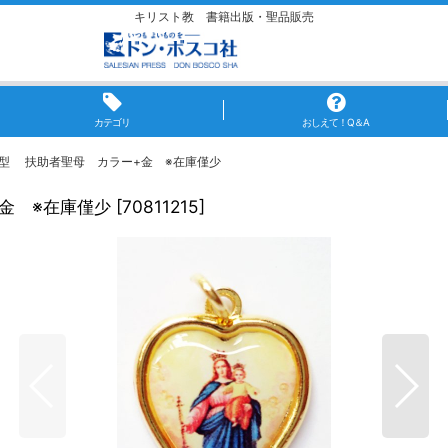
キリスト教 書籍出版・聖品販売
カテゴリ
おしえて！Q＆A
ト型 扶助者聖母 カラー+金 ※在庫僅少
金 ※在庫僅少
[
70811215
]