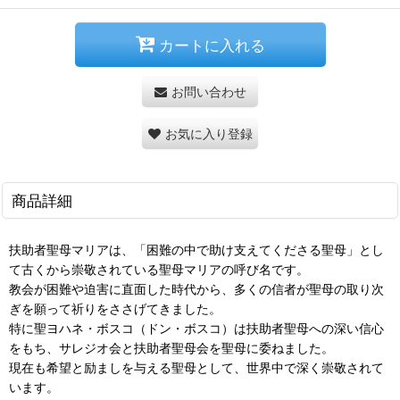
カートに入れる
お問い合わせ
お気に入り登録
商品詳細
扶助者聖母マリアは、「困難の中で助け支えてくださる聖母」とし
て古くから崇敬されている聖母マリアの呼び名です。
教会が困難や迫害に直面した時代から、多くの信者が聖母の取り次
ぎを願って祈りをささげてきました。
特に聖ヨハネ・ボスコ（ドン・ボスコ）は扶助者聖母への深い信心
をもち、サレジオ会と扶助者聖母会を聖母に委ねました。
現在も希望と励ましを与える聖母として、世界中で深く崇敬されて
います。