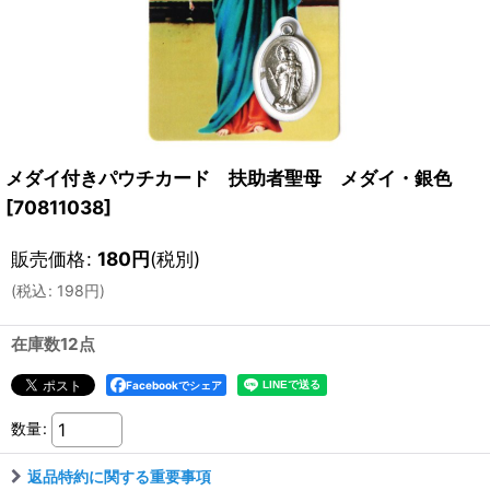
メダイ付きパウチカード 扶助者聖母 メダイ・銀色
[
70811038
]
販売価格
:
180
円
(税別)
(
税込
:
198
円
)
在庫数12点
Facebookでシェア
数量
:
返品特約に関する重要事項