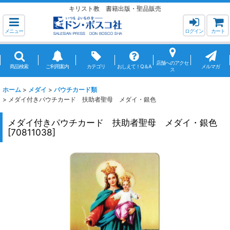
キリスト教 書籍出版・聖品販売
メニュー
ログイン
カート
店舗へのアクセ
商品検索
ご利用案内
カテゴリ
おしえて！Q＆A
メルマガ
ス
ホーム
>
メダイ
>
パウチカード類
>
メダイ付きパウチカード 扶助者聖母 メダイ・銀色
メダイ付きパウチカード 扶助者聖母 メダイ・銀色
[
70811038
]