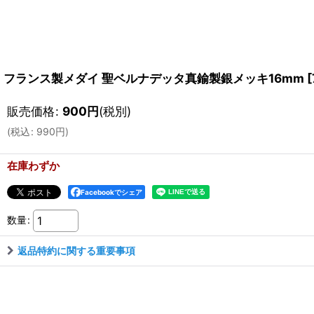
フランス製メダイ 聖ベルナデッタ真鍮製銀メッキ16mm
[
販売価格
:
900
円
(税別)
(
税込
:
990
円
)
在庫わずか
Facebookでシェア
数量
:
返品特約に関する重要事項