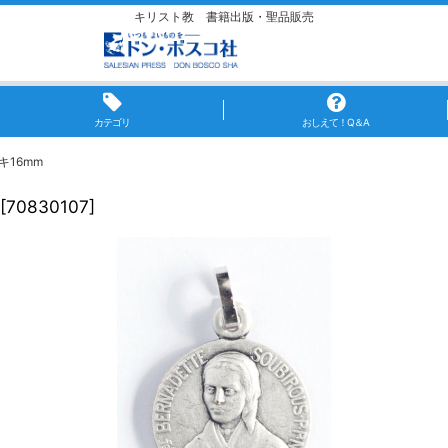
キリスト教 書籍出版・聖品販売
カテゴリ
おしえて！Q＆A
16mm
[
70830107
]