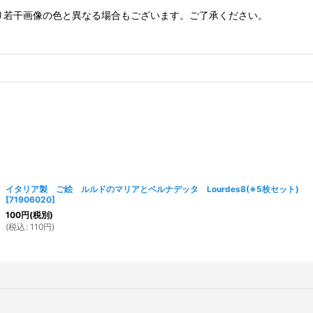
り若干画像の色と異なる場合もございます。ご了承ください。
イタリア製 ご絵 ルルドのマリアとベルナデッタ Lourdes8(※5枚セット)
[
71906020
]
100
円
(税別)
(
税込
:
110
円
)