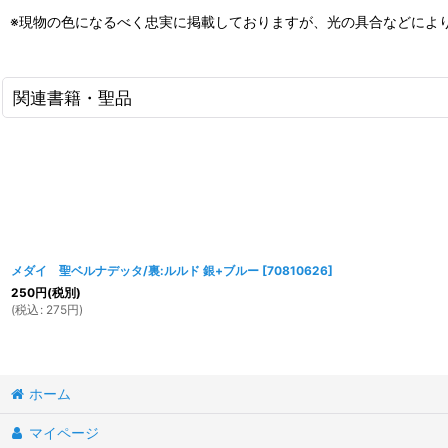
※現物の色になるべく忠実に掲載しておりますが、光の具合などによ
関連書籍・聖品
メダイ 聖ベルナデッタ/裏:ルルド 銀+ブルー
[
70810626
]
250
円
(税別)
(
税込
:
275
円
)
ホーム
マイページ