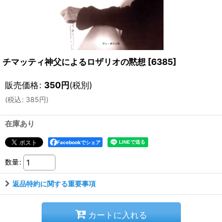
チマッティ神父によるロザリオの黙想
[
6385
]
販売価格
:
350
円
(税別)
(
税込
:
385
円
)
在庫あり
Facebookでシェア
数量
:
返品特約に関する重要事項
カートに入れる