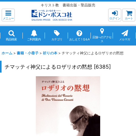
キリスト教 書籍出版・聖品販売
メニュー
ログイン
カート
店舗へのアクセ
商品検索
ご利用案内
カテゴリ
おしえて！Q＆A
メルマガ
ス
ホーム
>
書籍・小冊子
>
祈りの本
>
チマッティ神父によるロザリオの黙想
チマッティ神父によるロザリオの黙想
[
6385
]