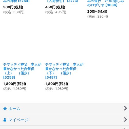
みの神秘
[
5784
]
（入荷待ち）
[
3773
]
みの道行 7つの悲しみ
のロザリオ
[
3636
]
300
円
(税別)
450
円
(税別)
200
円
(税別)
(
税込
:
330
円
)
(
税込
:
495
円
)
(
税込
:
220
円
)
チマッティ神父 本人が
チマッティ神父 本人が
書かなかった自叙伝
書かなかった自叙伝
（上） （僅少）
（下） （僅少）
[
5258
]
[
5487
]
1,800
円
(税別)
1,800
円
(税別)
(
税込
:
1,980
円
)
(
税込
:
1,980
円
)
ホーム
マイページ