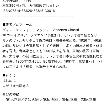
A6判中綴じ 48頁
本体350円＋税 ★価格改定しました
ISBN978-4-88626-638-5 C0016
- - - - - - - - - - - - - - - - - - - - - - - - - - - - - -
■著者プロフィール
ヴィンチェンツォ・チマッティ Vincenzo Cimatti
1879年イタリア・ファエンツァ生まれ。サレジオ会司祭となり、ト
リノのヴァルサリチェ学院で教師・校長を務める。1926年、46歳
の時にサレジオ会宣教師として初来日し、多くの日本人司祭・修道
者を育成。音楽家としても900曲以上を作曲。宮崎知牧区（宮崎
県・大分県）の初代教区長、サレジオ会日本管区の初代管区長など
を歴任。1965年10月6日、86歳で帰天。1991年、教皇ヨハネ・パ
ウロ二世より「尊者」の称号を与えられる。
■もくじ
はじめに
ロザリオの唱え方
喜びの神秘
第1の黙想／第2の黙想／第3の黙想／第4の黙想／第5の黙想