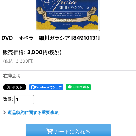
DVD オペラ 細川ガラシア
[
84910131
]
販売価格
:
3,000
円
(税別)
(
税込
:
3,300
円
)
在庫あり
Facebookでシェア
数量
:
返品特約に関する重要事項
カートに入れる