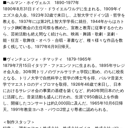
■ヘルマン・ホイヴェルス 1890-1977年
1890年8月31日ドイツ・ドライエルワルデに生まれる。1909年イ
エズス会入会。1923年32歳で来日し、上智大学でドイツ語・哲学を
教える。1937年には第2代上智大学学長に就任、1944年からはカト
リック麹町教会の主任司祭を務めた。宣教と教育に従事するかたわ
ら、芸術活動も絶え間なく続けられ、映画・舞踊・歌劇・楽劇・
能・狂言・歌舞伎・オペラ・合唱・著書など、種々様々な作品を数
多く残している。1977年6月9日帰天。
■ヴィンチェンツォ・チマッティ 1879-1965年
1879年7月15日イタリア・ファエンツァに生まれる。1895年サレジ
オ会入会。30年間トリノのヴァルサリチェ学院に勤め、のちに校長
となる。トリノ大学で自然科学と哲学の博士号を得、パルマ音楽大
学でマエストロのディプロマを取得。1926年46歳で来日し、日本
におけるサレジオ会の事業の基礎を築くなど、約40年間日本のため
に活躍した。音楽活動も盛んに行われ、生涯で950曲以上を作曲
し、開催したコンサートは約2,000回に及んだ。1965年10月6日帰
天。1991年教皇ヨハネ・パウロ2世より尊者に認められる。
＜制作スタッフ＞