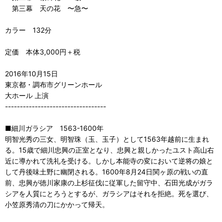
第三幕 天の花 〜急〜
カラー 132分
定価 本体3,000円＋税
2016年10月15日
東京都・調布市グリーンホール
大ホール 上演
----------------------------------
■細川ガラシア 1563-1600年
明智光秀の三女、明智珠（玉、玉子）として1563年越前に生まれ
る。15歳で細川忠興の正室となり、忠興と親しかったユスト高山右
近に導かれて洗礼を受ける。しかし本能寺の変において逆将の娘と
して丹後味土野に幽閉される。1600年8月24日関ヶ原の戦いの直
前、忠興が徳川家康の上杉征伐に従軍した留守中、石田光成がガラ
シアを人質にとろうとするが、ガラシアはそれを拒絶。死を選び、
小笠原秀清の刀にかかって帰天。