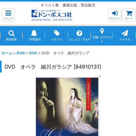
キリスト教 書籍出版・聖品販売
メニュー
ログイン
カート
店舗へのアクセ
商品検索
ご利用案内
カテゴリ
おしえて！Q＆A
メルマガ
ス
ホーム
>
DVD
>
DVD
>
DVD オペラ 細川ガラシア
DVD オペラ 細川ガラシア
[
84910131
]