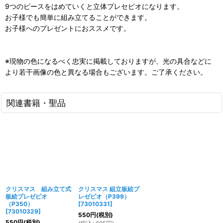
9つのピースをはめていくと立体プレセピオになります。
お子様でも簡単に組み立てることができます。
お子様へのプレゼントにおススメです。
※現物の色になるべく忠実に掲載しておりますが、光の具合などに
より若干画像の色と異なる場合もございます。ご了承ください。
関連書籍・聖品
クリスマス 組み立て式
クリスマス 組立板絵プ
板絵プレゼピオ
レゼピオ（P399）
（P350）
[
73010331
]
[
73010329
]
550
円
(税別)
550
円
(税別)