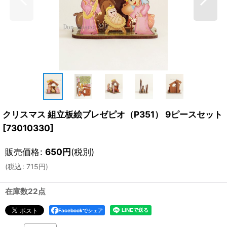
クリスマス 組立板絵プレゼピオ（P351） 9ピースセット
[
73010330
]
販売価格
:
650
円
(税別)
(
税込
:
715
円
)
在庫数22点
Facebookでシェア