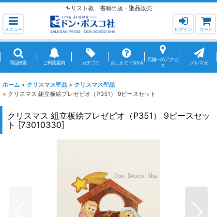
キリスト教 書籍出版・聖品販売
メニュー
ログイン
カート
店舗へのアクセ
商品検索
ご利用案内
カテゴリ
おしえて！Q＆A
メルマガ
ス
ホーム
>
クリスマス聖品
>
クリスマス聖品
>
クリスマス 組立板絵プレゼピオ（P351） 9ピースセット
クリスマス 組立板絵プレゼピオ（P351） 9ピースセッ
ト
[
73010330
]