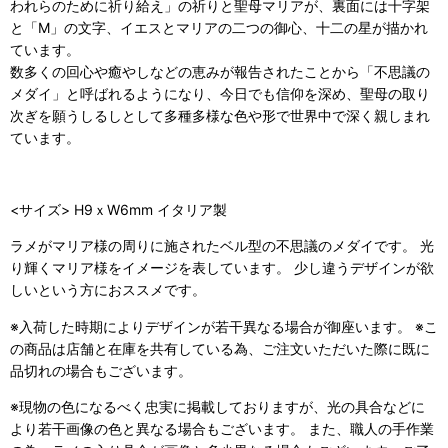
われらのために祈り給え」の祈りと聖母マリアが、裏面には十字架
と「M」の文字、イエスとマリアの二つの御心、十二の星が描かれ
ています。
数多くの回心や癒やしなどの恵みが報告されたことから「不思議の
メダイ」と呼ばれるようになり、今日でも信仰を深め、聖母の取り
次ぎを願うしるしとして多種多様な色や形で世界中で深く親しまれ
ています。
<サイズ> H9ｘW6mm イタリア製
ラメがマリア様の周りに施されたベル型の不思議のメダイです。 光
り輝くマリア様をイメージを表しています。 少し違うデザインが欲
しいという方におススメです。
※入荷した時期によりデザインが若干異なる場合が御座います。 ※こ
の商品は店舗と在庫を共有している為、ご注文いただいた際に既に
品切れの場合もございます。
※現物の色になるべく忠実に掲載しておりますが、光の具合などに
より若干画像の色と異なる場合もございます。 また、職人の手作業