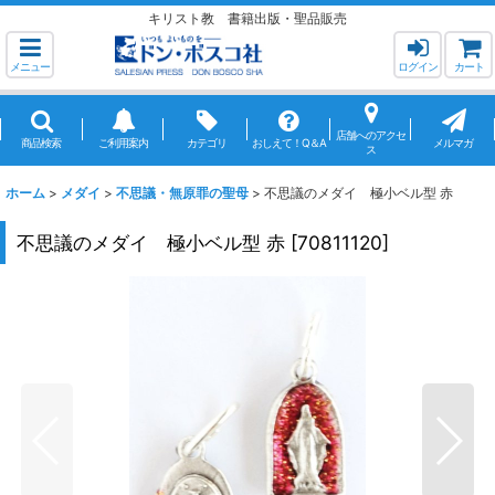
キリスト教 書籍出版・聖品販売
メニュー
ログイン
カート
店舗へのアクセ
商品検索
ご利用案内
カテゴリ
おしえて！Q＆A
メルマガ
ス
ホーム
>
メダイ
>
不思議・無原罪の聖母
>
不思議のメダイ 極小ベル型 赤
不思議のメダイ 極小ベル型 赤
[
70811120
]