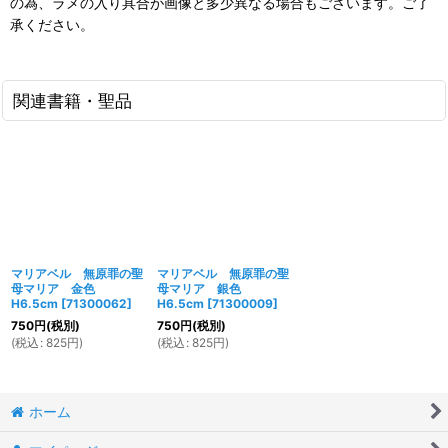
の為、ラメの入り具合が画像と多少異なる場合もございます。ご了
承ください。
関連書籍・聖品
マリアベル 無原罪の聖
マリアベル 無原罪の聖
母マリア 金色
母マリア 銀色
H6.5cm
[
71300062
]
H6.5cm
[
71300009
]
750
円
(税別)
750
円
(税別)
(
税込
:
825
円
)
(
税込
:
825
円
)
ホーム