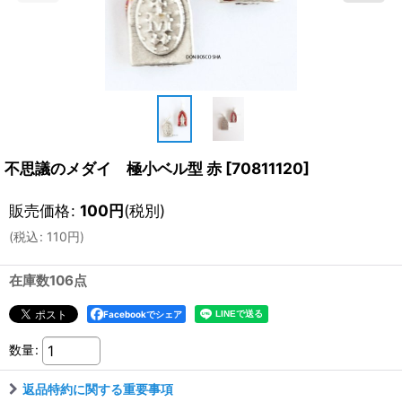
不思議のメダイ 極小ベル型 赤
[
70811120
]
販売価格
:
100
円
(税別)
(
税込
:
110
円
)
在庫数106点
Facebookでシェア
数量
:
返品特約に関する重要事項