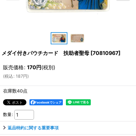
メダイ付きパウチカード 扶助者聖母
[
70810967
]
販売価格
:
170
円
(税別)
(
税込
:
187
円
)
在庫数40点
Facebookでシェア
数量
:
返品特約に関する重要事項