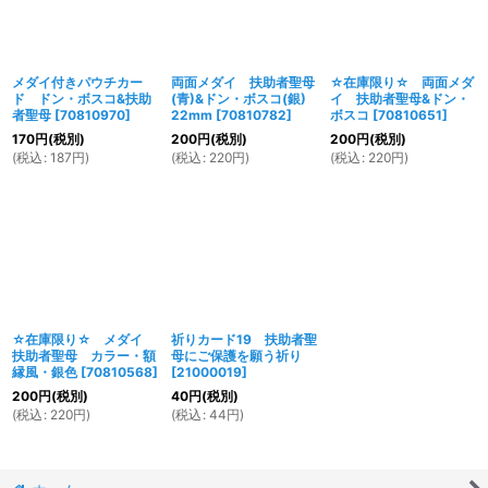
メダイ付きパウチカー
両面メダイ 扶助者聖母
☆在庫限り☆ 両面メダ
ド ドン・ボスコ&扶助
(青)&ドン・ボスコ(銀)
イ 扶助者聖母&ドン・
者聖母
[
70810970
]
22mm
[
70810782
]
ボスコ
[
70810651
]
170
円
(税別)
200
円
(税別)
200
円
(税別)
(
税込
:
187
円
)
(
税込
:
220
円
)
(
税込
:
220
円
)
☆在庫限り☆ メダイ
祈りカード19 扶助者聖
扶助者聖母 カラー・額
母にご保護を願う祈り
縁風・銀色
[
70810568
]
[
21000019
]
200
円
(税別)
40
円
(税別)
(
税込
:
220
円
)
(
税込
:
44
円
)