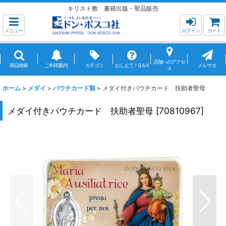
キリスト教 書籍出版・聖品販売
メニュー
ログイン
カート
店舗へのアクセ
商品検索
ご利用案内
カテゴリ
おしえて！Q＆A
メルマガ
ス
ホーム
>
メダイ
>
パウチカード類
>
メダイ付きパウチカード 扶助者聖母
メダイ付きパウチカード 扶助者聖母
[
70810967
]