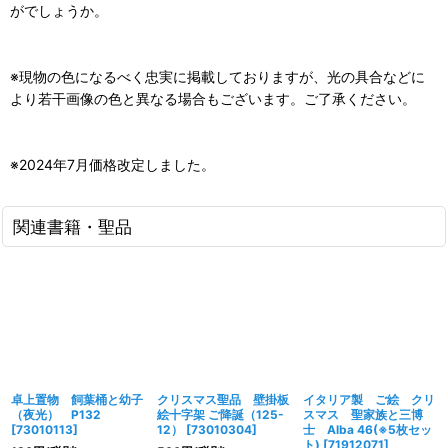
がでしょうか。
※現物の色になるべく忠実に掲載しておりますが、光の具合などに
より若干画像の色と異なる場合もございます。ご了承ください。
※2024年7月価格改定しました。
関連書籍・聖品
卓上置物 飼葉桶と幼子
クリスマス聖品 壁掛板
イタリア製 ご絵 クリ
（夜光） P132
絵十字架 ご降誕（125-
スマス 聖家族と三博
[
73010113
]
12）
[
73010304
]
士 Alba 46(※5枚セッ
ト)
[
71912071
]