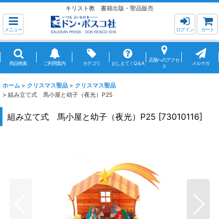
キリスト教 書籍出版・聖品販売
メニュー
ログイン
カート
店舗へのアクセ
商品検索
ご利用案内
カテゴリ
おしえて！Q＆A
メルマガ
ス
ホーム
>
クリスマス聖品
>
クリスマス聖品
>
組み立て式 馬小屋と幼子（夜光）P25
組み立て式 馬小屋と幼子（夜光）P25
[
73010116
]