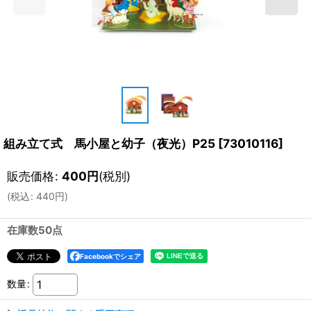
組み立て式 馬小屋と幼子（夜光）P25
[
73010116
]
販売価格
:
400
円
(税別)
(
税込
:
440
円
)
在庫数50点
Facebookでシェア
数量
: