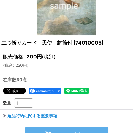
二つ折りカード 天使 封筒付
[
74010005
]
販売価格
:
200
円
(税別)
(
税込
:
220
円
)
在庫数50点
Facebookでシェア
数量
:
返品特約に関する重要事項