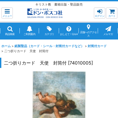
キリスト教 書籍出版・聖品販売
メニュー
ログイン
カート
店舗へのアクセ
商品検索
ご利用案内
カテゴリ
おしえて！Q＆A
メルマガ
ス
ホーム
>
紙製聖品（カード・シール・封筒付カードなど）
>
封筒付カード
>
二つ折りカード 天使 封筒付
二つ折りカード 天使 封筒付
[
74010005
]