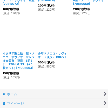
メニコ・サヴィオ 銀色
[
70810024
]
&聖ドメニコ・サヴィオ
[
70810772
]
[
70810059
]
200
円
(税別)
160
円
(税別)
200
円
(税別)
(
税込
:
220
円
)
(
税込
:
176
円
)
(
税込
:
220
円
)
イタリア製ご絵 聖ドメ
少年ドメニコ・サヴィ
ニコ・サヴィオ サレジ
オ （僅少）
[
3872
]
オ会固有 祝日 5月6
500
円
(税別)
日 270-I.G.33 (※5
(
税込
:
550
円
)
枚セット)
[
71902004
]
150
円
(税別)
(
税込
:
165
円
)
ホーム
マイページ