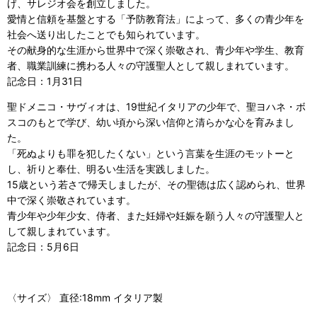
げ、サレジオ会を創立しました。
愛情と信頼を基盤とする「予防教育法」によって、多くの青少年を
社会へ送り出したことでも知られています。
その献身的な生涯から世界中で深く崇敬され、青少年や学生、教育
者、職業訓練に携わる人々の守護聖人として親しまれています。
記念日：1月31日
聖ドメニコ・サヴィオは、19世紀イタリアの少年で、聖ヨハネ・ボ
スコのもとで学び、幼い頃から深い信仰と清らかな心を育みまし
た。
「死ぬよりも罪を犯したくない」という言葉を生涯のモットーと
し、祈りと奉仕、明るい生活を実践しました。
15歳という若さで帰天しましたが、その聖徳は広く認められ、世界
中で深く崇敬されています。
青少年や少年少女、侍者、また妊婦や妊娠を願う人々の守護聖人と
して親しまれています。
記念日：5月6日
〈サイズ〉 直径:18mm イタリア製