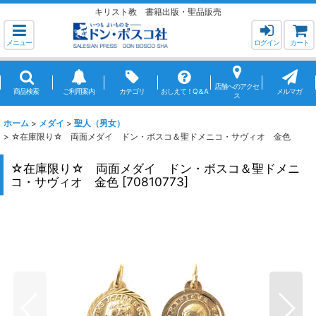
キリスト教 書籍出版・聖品販売
メニュー
ログイン
カート
店舗へのアクセ
商品検索
ご利用案内
カテゴリ
おしえて！Q＆A
メルマガ
ス
ホーム
>
メダイ
>
聖人（男女）
>
☆在庫限り☆ 両面メダイ ドン・ボスコ＆聖ドメニコ・サヴィオ 金色
☆在庫限り☆ 両面メダイ ドン・ボスコ＆聖ドメニ
コ・サヴィオ 金色
[
70810773
]