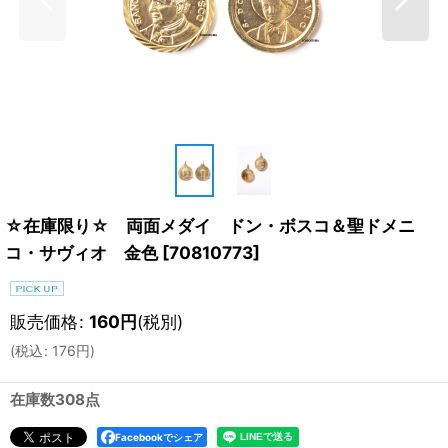
☆在庫限り☆ 両面メダイ ドン・ボスコ＆聖ドメニ
コ・サヴィオ 金色
[
70810773
]
販売価格
:
160
円
(税別)
(
税込
:
176
円
)
在庫数308点
Facebookでシェア