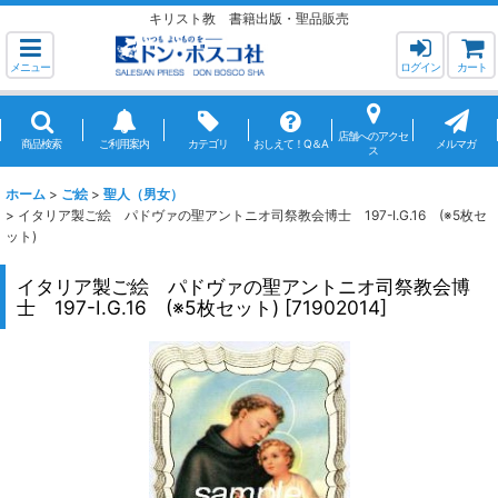
キリスト教 書籍出版・聖品販売
メニュー
ログイン
カート
店舗へのアクセ
商品検索
ご利用案内
カテゴリ
おしえて！Q＆A
メルマガ
ス
ホーム
>
ご絵
>
聖人（男女）
>
イタリア製ご絵 パドヴァの聖アントニオ司祭教会博士 197-I.G.16 (※5枚セ
ット)
イタリア製ご絵 パドヴァの聖アントニオ司祭教会博
士 197-I.G.16 (※5枚セット)
[
71902014
]