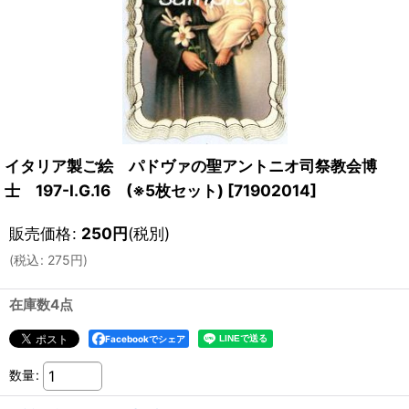
イタリア製ご絵 パドヴァの聖アントニオ司祭教会博
士 197-I.G.16 (※5枚セット)
[
71902014
]
販売価格
:
250
円
(税別)
(
税込
:
275
円
)
在庫数4点
Facebookでシェア
数量
: