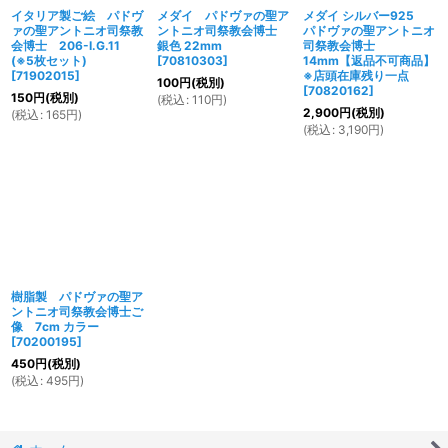
イタリア製ご絵 パドヴ
メダイ パドヴァの聖ア
メダイ シルバー925
ァの聖アントニオ司祭教
ントニオ司祭教会博士
パドヴァの聖アントニオ
会博士 206-I.G.11
銀色 22mm
司祭教会博士
(※5枚セット)
[
70810303
]
14mm【返品不可商品】
[
71902015
]
※店頭在庫残り一点
100
円
(税別)
[
70820162
]
150
円
(税別)
(
税込
:
110
円
)
2,900
円
(税別)
(
税込
:
165
円
)
(
税込
:
3,190
円
)
樹脂製 パドヴァの聖ア
ントニオ司祭教会博士ご
像 7cm カラー
[
70200195
]
450
円
(税別)
(
税込
:
495
円
)