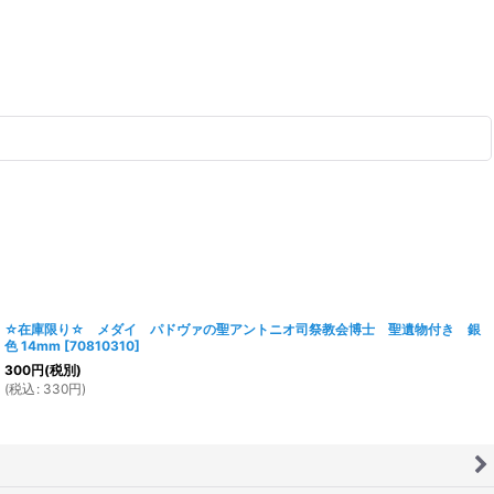
☆在庫限り☆ メダイ パドヴァの聖アントニオ司祭教会博士 聖遺物付き 銀
色 14mm
[
70810310
]
300
円
(税別)
(
税込
:
330
円
)