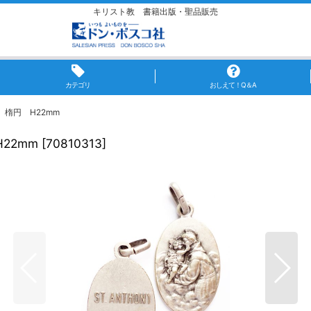
キリスト教 書籍出版・聖品販売
カテゴリ
おしえて！Q＆A
楕円 H22mm
22mm
[
70810313
]