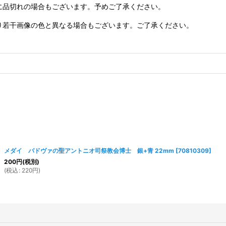
に品切れの場合もございます。予めご了承ください。
り若干画像の色と異なる場合もございます。ご了承ください。
メダイ パドヴァの聖アントニオ司祭教会博士 銀+青 22mm
[
70810309
]
200
円
(税別)
(
税込
:
220
円
)