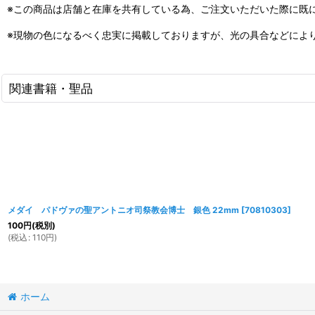
※この商品は店舗と在庫を共有している為、ご注文いただいた際に既
※現物の色になるべく忠実に掲載しておりますが、光の具合などによ
関連書籍・聖品
メダイ パドヴァの聖アントニオ司祭教会博士 銀色 22mm
[
70810303
]
100
円
(税別)
(
税込
:
110
円
)
ホーム