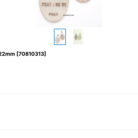
2mm
[
70810313
]