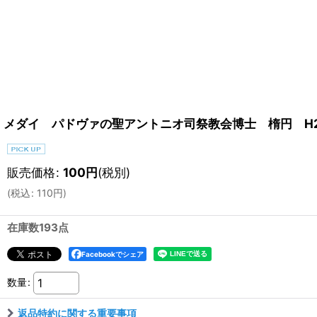
メダイ パドヴァの聖アントニオ司祭教会博士 楕円 H2
販売価格
:
100
円
(税別)
(
税込
:
110
円
)
在庫数193点
Facebookでシェア
数量
:
返品特約に関する重要事項