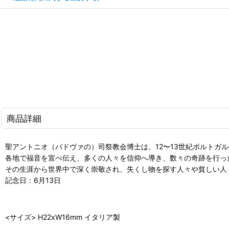
商品詳細
聖アントニオ（パドヴァの）司祭教会博士は、12〜13世紀ポルト
各地で福音を宣べ伝え、多くの人々を信仰へ導き、数々の奇跡を行っ
その生涯から世界中で深く崇敬され、失くし物を探す人々や貧しい人
記念日：6月13日
<サイズ> H22xW16mm イタリア製